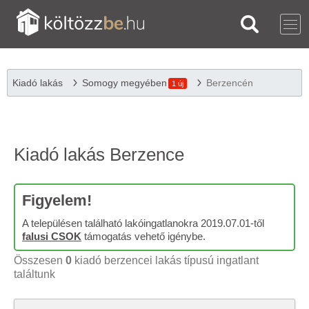
Kiadó lakás
Somogy megyében
Berzencén
1 új
Kiadó lakás Berzence
Figyelem!
A településen található lakóingatlanokra 2019.07.01-től
falusi CSOK
támogatás vehető igénybe.
Összesen
0
kiadó berzencei lakás típusú ingatlant
találtunk