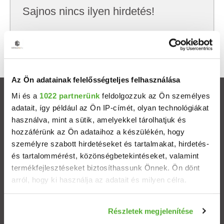
Sajnos nincs ilyen hirdetés!
Próbálj meg kevesebb szempont szerint
keresni, hátha akkor megtalálod, amit keresel.
Az Ön adatainak felelősségteljes felhasználása
Mi és a
1022 partnerünk
feldolgozzuk az Ön személyes
Ingatlanok
adatait, így például az Ön IP-címét, olyan technológiákat
használva, mint a sütik, amelyekkel tárolhatjuk és
Eladó házak
hozzáférünk az Ön adataihoz a készülékén, hogy
személyre szabott hirdetéseket és tartalmakat, hirdetés-
Eladó lakások
és tartalommérést, közönségbetekintéseket, valamint
termékfejlesztéseket biztosíthassunk Önnek. Ön dönt
arról, hogy ki használja az adatait és milyen célra.
Települések
Ha engedélyezi, a következőt is meg szeretnénk tenni:
Albérletek
Részletek megjelenítése
Információgyűjtés az Ön földrajzi elhelyezkedéséről