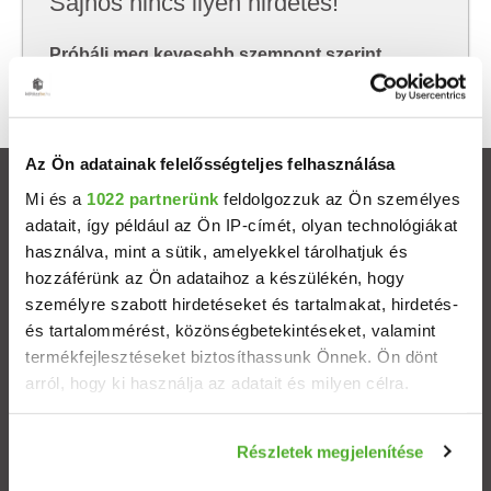
Sajnos nincs ilyen hirdetés!
Próbálj meg kevesebb szempont szerint
keresni, hátha akkor megtalálod, amit keresel.
Az Ön adatainak felelősségteljes felhasználása
Ingatlanok
Mi és a
1022 partnerünk
feldolgozzuk az Ön személyes
adatait, így például az Ön IP-címét, olyan technológiákat
használva, mint a sütik, amelyekkel tárolhatjuk és
Eladó házak
hozzáférünk az Ön adataihoz a készülékén, hogy
személyre szabott hirdetéseket és tartalmakat, hirdetés-
Eladó lakások
és tartalommérést, közönségbetekintéseket, valamint
termékfejlesztéseket biztosíthassunk Önnek. Ön dönt
Települések
arról, hogy ki használja az adatait és milyen célra.
Albérletek
Ha engedélyezi, a következőt is meg szeretnénk tenni:
Részletek megjelenítése
Információgyűjtés az Ön földrajzi elhelyezkedéséről