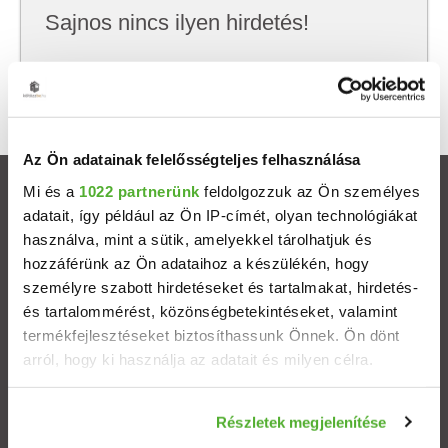
Sajnos nincs ilyen hirdetés!
Próbálj meg kevesebb szempont szerint
keresni, hátha akkor megtalálod, amit keresel.
Az Ön adatainak felelősségteljes felhasználása
Mi és a
1022 partnerünk
feldolgozzuk az Ön személyes
Ingatlanok
adatait, így például az Ön IP-címét, olyan technológiákat
használva, mint a sütik, amelyekkel tárolhatjuk és
Eladó házak
hozzáférünk az Ön adataihoz a készülékén, hogy
személyre szabott hirdetéseket és tartalmakat, hirdetés-
Eladó lakások
és tartalommérést, közönségbetekintéseket, valamint
termékfejlesztéseket biztosíthassunk Önnek. Ön dönt
arról, hogy ki használja az adatait és milyen célra.
Települések
Ha engedélyezi, a következőt is meg szeretnénk tenni:
Albérletek
Részletek megjelenítése
Információgyűjtés az Ön földrajzi elhelyezkedéséről