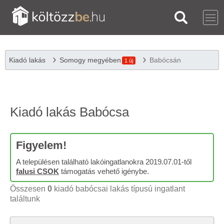
Kiadó lakás
Somogy megyében
Babócsán
1 új
Kiadó lakás Babócsa
Figyelem!
A településen található lakóingatlanokra 2019.07.01-től
falusi CSOK
támogatás vehető igénybe.
Összesen
0
kiadó babócsai lakás típusú ingatlant
találtunk