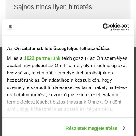
Sajnos nincs ilyen hirdetés!
Próbálj meg kevesebb szempont szerint
keresni, hátha akkor megtalálod, amit keresel.
Az Ön adatainak felelősségteljes felhasználása
Mi és a
1022 partnerünk
feldolgozzuk az Ön személyes
Ingatlanok
adatait, így például az Ön IP-címét, olyan technológiákat
használva, mint a sütik, amelyekkel tárolhatjuk és
Eladó házak
hozzáférünk az Ön adataihoz a készülékén, hogy
személyre szabott hirdetéseket és tartalmakat, hirdetés-
Eladó lakások
és tartalommérést, közönségbetekintéseket, valamint
termékfejlesztéseket biztosíthassunk Önnek. Ön dönt
arról, hogy ki használja az adatait és milyen célra.
Települések
Ha engedélyezi, a következőt is meg szeretnénk tenni:
Albérletek
Részletek megjelenítése
Információgyűjtés az Ön földrajzi elhelyezkedéséről