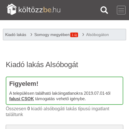
Kiadó lakás
Somogy megyében
Alsóbogáton
1 új
Kiadó lakás Alsóbogát
Figyelem!
A településen található lakóingatlanokra 2019.07.01-től
falusi CSOK
támogatás vehető igénybe.
Összesen
0
kiadó alsóbogáti lakás típusú ingatlant
találtunk