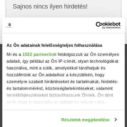
Sajnos nincs ilyen hirdetés!
Próbálj meg kevesebb szempont szerint
keresni, hátha akkor megtalálod, amit keresel.
Az Ön adatainak felelősségteljes felhasználása
Mi és a
1022 partnerünk
feldolgozzuk az Ön személyes
Ingatlanok
adatait, így például az Ön IP-címét, olyan technológiákat
használva, mint a sütik, amelyekkel tárolhatjuk és
Eladó házak
hozzáférünk az Ön adataihoz a készülékén, hogy
személyre szabott hirdetéseket és tartalmakat, hirdetés-
Eladó lakások
és tartalommérést, közönségbetekintéseket, valamint
termékfejlesztéseket biztosíthassunk Önnek. Ön dönt
arról, hogy ki használja az adatait és milyen célra.
Települések
Ha engedélyezi, a következőt is meg szeretnénk tenni:
Albérletek
Részletek megjelenítése
Információgyűjtés az Ön földrajzi elhelyezkedéséről