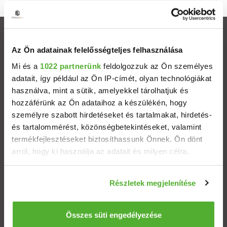
Ingatlanok
Az Ön adatainak felelősségteljes felhasználása
Eladó házak
Mi és a
1022 partnerünk
feldolgozzuk az Ön személyes
adatait, így például az Ön IP-címét, olyan technológiákat
használva, mint a sütik, amelyekkel tárolhatjuk és
Eladó lakások
hozzáférünk az Ön adataihoz a készülékén, hogy
személyre szabott hirdetéseket és tartalmakat, hirdetés-
Települések
és tartalommérést, közönségbetekintéseket, valamint
termékfejlesztéseket biztosíthassunk Önnek. Ön dönt
Albérletek
arról, hogy ki használja az adatait és milyen célra.
Ha engedélyezi, a következőt is meg szeretnénk tenni:
Budapesti ingatlanok
Részletek megjelenítése
Információgyűjtés az Ön földrajzi elhelyezkedéséről
pár méteres pontossággal
ÁSZF
Adatvédelem
Etikai kódex
Az Ön készülékén beazonosítása annak konkrét
Összes süti engedélyezése
tulajdonságainak (ujjlenyomat) aktív ellenőrzésével