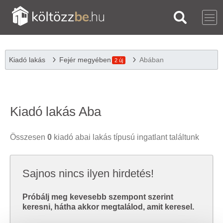
Kiadó lakás
Fejér megyében
Abában
2 új
Kiadó lakás Aba
Összesen
0
kiadó abai lakás típusú ingatlant találtunk
Sajnos nincs ilyen hirdetés!
Próbálj meg kevesebb szempont szerint
keresni, hátha akkor megtalálod, amit keresel.