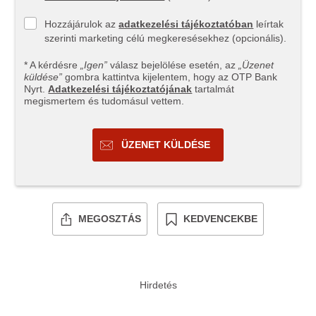
Hozzájárulok az
adatkezelési tájékoztatóban
leírtak
szerinti marketing célú megkeresésekhez (opcionális).
* A kérdésre
„Igen”
válasz bejelölése esetén, az
„Üzenet
küldése”
gombra kattintva kijelentem, hogy az OTP Bank
Nyrt.
Adatkezelési tájékoztatójának
tartalmát
megismertem és tudomásul vettem.
ÜZENET KÜLDÉSE
MEGOSZTÁS
KEDVENCEKBE