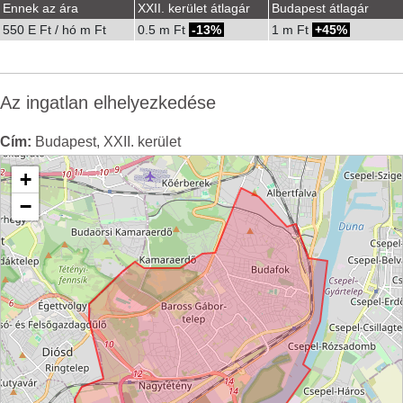
Ennek az ára
XXII. kerület átlagár
Budapest átlagár
550 E Ft / hó m Ft
0.5 m Ft
-13%
1 m Ft
45%
Az ingatlan elhelyezkedése
Cím:
Budapest, XXII. kerület
+
−