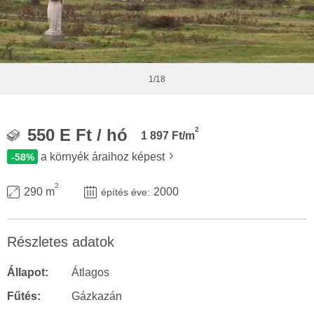
1/18
2
550 E Ft / hó
1 897 Ft/m
a környék áraihoz képest
-58%
2
290 m
2000
építés éve:
Részletes adatok
Állapot:
Átlagos
Fűtés:
Gázkazán