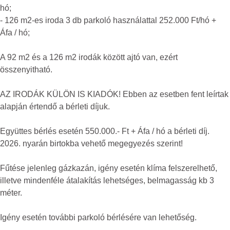
hó;
- 126 m2-es iroda 3 db parkoló használattal 252.000 Ft/hó +
Áfa / hó;
A 92 m2 és a 126 m2 irodák között ajtó van, ezért
összenyitható.
AZ IRODÁK KÜLÖN IS KIADÓK! Ebben az esetben fent leírtak
alapján értendő a bérleti díjuk.
Együttes bérlés esetén 550.000.- Ft + Áfa / hó a bérleti díj.
2026. nyarán birtokba vehető megegyezés szerint!
Fűtése jelenleg gázkazán, igény esetén klíma felszerelhető,
illetve mindenféle átalakítás lehetséges, belmagasság kb 3
méter.
Igény esetén további parkoló bérlésére van lehetőség.