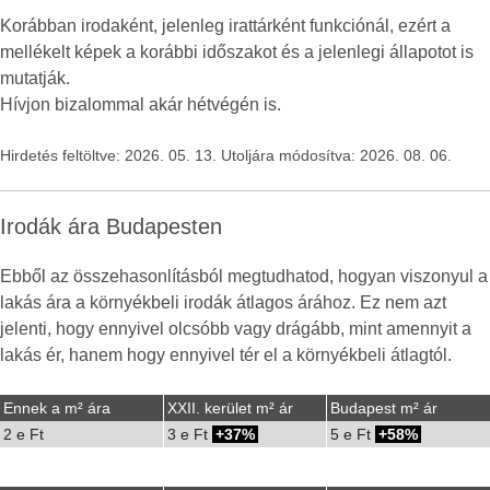
Korábban irodaként, jelenleg irattárként funkciónál, ezért a
mellékelt képek a korábbi időszakot és a jelenlegi állapotot is
mutatják.
Hívjon bizalommal akár hétvégén is.
Hirdetés feltöltve: 2026. 05. 13. Utoljára módosítva: 2026. 08. 06.
Irodák ára Budapesten
Ebből az összehasonlításból megtudhatod, hogyan viszonyul a
lakás ára a környékbeli irodák átlagos árához. Ez nem azt
jelenti, hogy ennyivel olcsóbb vagy drágább, mint amennyit a
lakás ér, hanem hogy ennyivel tér el a környékbeli átlagtól.
Ennek a m² ára
XXII. kerület m² ár
Budapest m² ár
2 e Ft
3 e Ft
37%
5 e Ft
58%