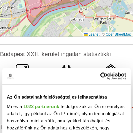
Leaflet
|
©
OpenStreetMap
Budapest XXII. kerület ingatlan statisztikái
Átlagos alapterület
Lakosság
Összes lakás
207 m²
53 704 Fő
22 585 db
Az Ön adatainak felelősségteljes felhasználása
Mi és a
1022 partnerünk
feldolgozzuk az Ön személyes
Még több adat >
adatait, így például az Ön IP-címét, olyan technológiákat
használva, mint a sütik, amelyekkel tárolhatjuk és
További albérletek
hozzáférünk az Ön adataihoz a készülékén, hogy