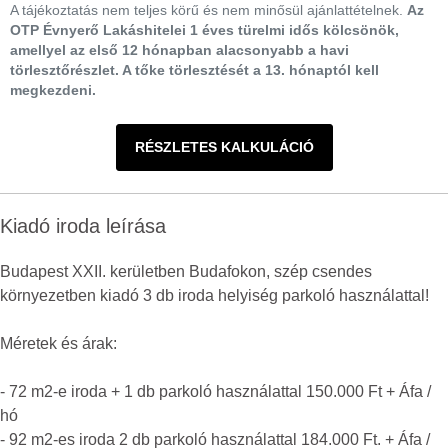
A tájékoztatás nem teljes körű és nem minősül ajánlattételnek.
Az
OTP Évnyerő Lakáshitelei 1 éves türelmi idős kölcsönök,
amellyel az első 12 hónapban alacsonyabb a havi
törlesztőrészlet. A tőke törlesztését a 13. hónaptól kell
megkezdeni.
RÉSZLETES KALKULÁCIÓ
Kiadó iroda leírása
Budapest XXII. kerületben Budafokon, szép csendes
környezetben kiadó 3 db iroda helyiség parkoló használattal!
Méretek és árak:
- 72 m2-e iroda + 1 db parkoló használattal 150.000 Ft + Áfa /
hó
- 92 m2-es iroda 2 db parkoló használattal 184.000 Ft. + Áfa /