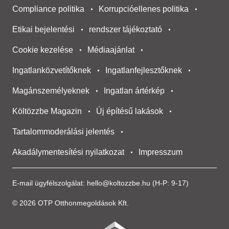
Compliance politika
Korrupcióellenes politika
Etikai bejelentési
rendszer tájékoztató
Cookie kezelése
Médiaajánlat
Ingatlanközvetítőknek
Ingatlanfejlesztőknek
Magánszemélyeknek
Ingatlan ártérkép
Költözzbe Magazin
Új építésű lakások
Tartalommoderálási jelentés
Akadálymentesítési nyilatkozat
Impresszum
E-mail ügyfélszolgálat:
hello@koltozzbe.hu
(H-P: 9-17)
© 2026 OTP Otthonmegoldások Kft.