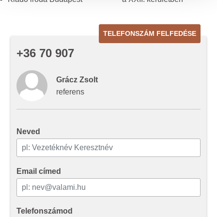
megosztjuk az Ön weboldalhasználatra vonatkozó
adatait, akik kombinálhatják az adatokat más olyan
adatokkal, amelyeket Ön adott meg számukra vagy az
TELEFONSZÁM FELFEDÉSE
Ön által használt más szolgáltatásokból gyűjtöttek.
+36 70 907
Grácz Zsolt
referens
Neved
Email címed
Telefonszámod