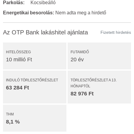
Parkolás:
Kocsibeálló
Energetikai besorolás:
Nem adta meg a hirdető
Az OTP Bank lakáshitel ajánlata
Fizetett hirdetés
HITELÖSSZEG
FUTAMIDŐ
10 millió Ft
20 év
INDULÓ TÖRLESZTŐRÉSZLET
TÖRLESZTŐRÉSZLET A 13.
HÓNAPTÓL
63 284 Ft
82 976 Ft
THM
8,1 %