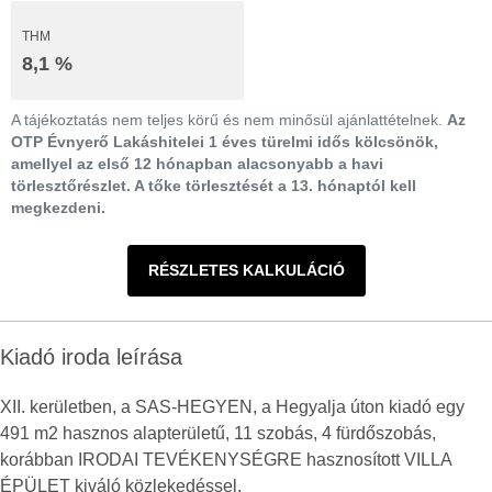
THM
8,1 %
A tájékoztatás nem teljes körű és nem minősül ajánlattételnek.
Az
OTP Évnyerő Lakáshitelei 1 éves türelmi idős kölcsönök,
amellyel az első 12 hónapban alacsonyabb a havi
törlesztőrészlet. A tőke törlesztését a 13. hónaptól kell
megkezdeni.
RÉSZLETES KALKULÁCIÓ
Kiadó iroda leírása
XII. kerületben, a SAS-HEGYEN, a Hegyalja úton kiadó egy
491 m2 hasznos alapterületű, 11 szobás, 4 fürdőszobás,
korábban IRODAI TEVÉKENYSÉGRE hasznosított VILLA
ÉPÜLET kiváló közlekedéssel.