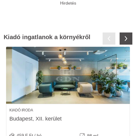
Kiadó ingatlanok a környékről
KIADÓ IRODA
Budapest, XII. kerület
459 E Ft / hó
98 m²