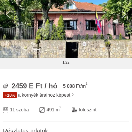
1/22
2
2459 E Ft / hó
5 008 Ft/m
a környék áraihoz képest
+10%
2
11 szoba
491 m
földszint
Részletes adatok