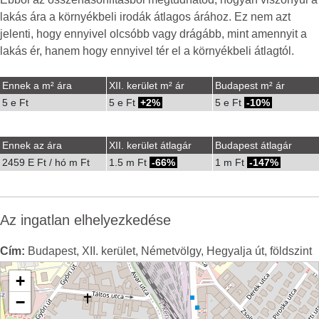
lakás ára a környékbeli irodák átlagos árához. Ez nem azt
jelenti, hogy ennyivel olcsóbb vagy drágább, mint amennyit a
lakás ér, hanem hogy ennyivel tér el a környékbeli átlagtól.
Ennek a m² ára
XII. kerület m² ár
Budapest m² ár
5 e Ft
5 e Ft
2%
5 e Ft
-10%
Ennek az ára
XII. kerület átlagár
Budapest átlagár
2459 E Ft / hó m Ft
1.5 m Ft
-66%
1 m Ft
-147%
Az ingatlan elhelyezkedése
Cím:
Budapest, XII. kerület, Németvölgy, Hegyalja út, földszint
+
−