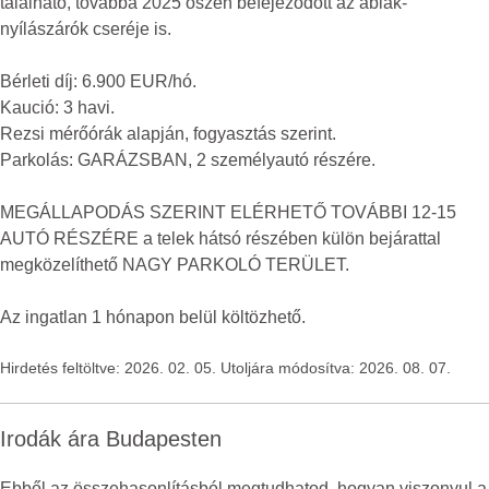
található, továbbá 2025 őszén befejeződött az ablak-
nyílászárók cseréje is.
Bérleti díj: 6.900 EUR/hó.
Kaució: 3 havi.
Rezsi mérőórák alapján, fogyasztás szerint.
Parkolás: GARÁZSBAN, 2 személyautó részére.
MEGÁLLAPODÁS SZERINT ELÉRHETŐ TOVÁBBI 12-15
AUTÓ RÉSZÉRE a telek hátsó részében külön bejárattal
megközelíthető NAGY PARKOLÓ TERÜLET.
Az ingatlan 1 hónapon belül költözhető.
Hirdetés feltöltve: 2026. 02. 05. Utoljára módosítva: 2026. 08. 07.
Irodák ára Budapesten
Ebből az összehasonlításból megtudhatod, hogyan viszonyul a