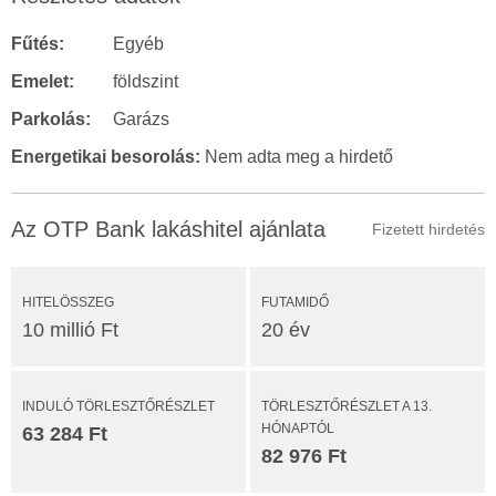
Fűtés:
Egyéb
Emelet:
földszint
Parkolás:
Garázs
Energetikai besorolás:
Nem adta meg a hirdető
Az OTP Bank lakáshitel ajánlata
Fizetett hirdetés
HITELÖSSZEG
FUTAMIDŐ
10 millió Ft
20 év
INDULÓ TÖRLESZTŐRÉSZLET
TÖRLESZTŐRÉSZLET A 13.
HÓNAPTÓL
63 284 Ft
82 976 Ft