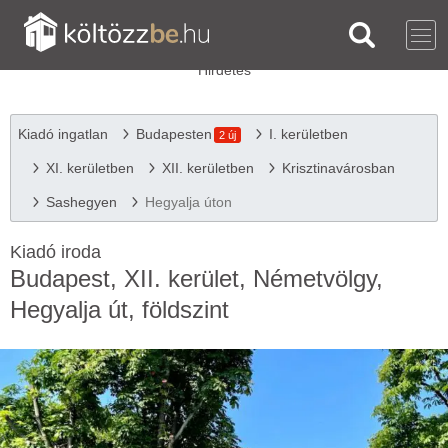
Kiadó ingatlan
Budapesten
I. kerületben
2 új
XI. kerületben
XII. kerületben
Krisztinavárosban
Sashegyen
Hegyalja úton
Kiadó iroda
Budapest, XII. kerület, Németvölgy,
Hegyalja út, földszint