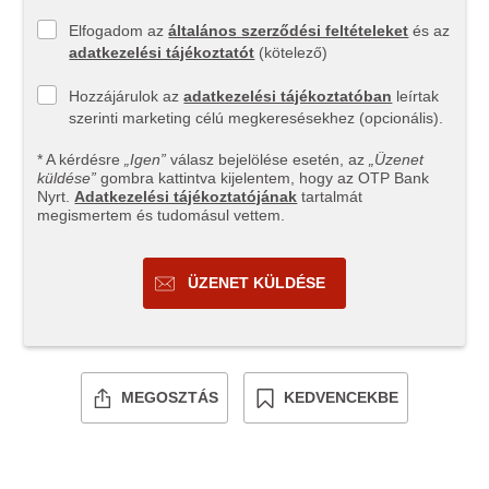
Elfogadom az
általános szerződési feltételeket
és az
adatkezelési tájékoztatót
(kötelező)
Hozzájárulok az
adatkezelési tájékoztatóban
leírtak
szerinti marketing célú megkeresésekhez (opcionális).
* A kérdésre
„Igen”
válasz bejelölése esetén, az
„Üzenet
küldése”
gombra kattintva kijelentem, hogy az OTP Bank
Nyrt.
Adatkezelési tájékoztatójának
tartalmát
megismertem és tudomásul vettem.
ÜZENET KÜLDÉSE
MEGOSZTÁS
KEDVENCEKBE