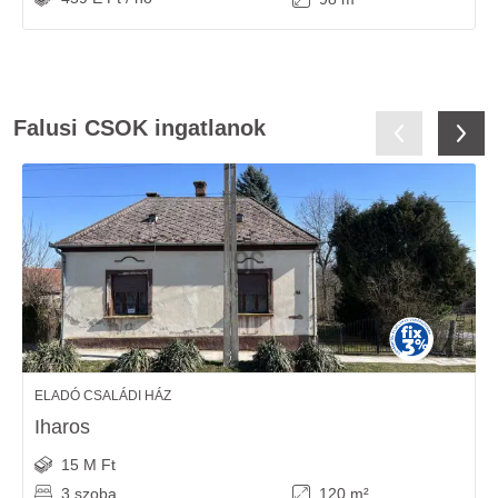
Falusi CSOK ingatlanok
ELADÓ CSALÁDI HÁZ
Iharos
15 M Ft
3 szoba
120 m²