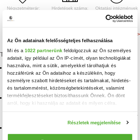
Négyzetméterár:
Hirdetések száma:
Oktatási intézmények
1884 E Ft/m²
110 db
67 db
Még több adat >
Az Ön adatainak felelősségteljes felhasználása
Mi és a
1022 partnerünk
feldolgozzuk az Ön személyes
További albérletek
adatait, így például az Ön IP-címét, olyan technológiákat
használva, mint a sütik, amelyekkel tárolhatjuk és
Kiadó iroda, üzlethelyiség,
ingatlan, hotel Magasút
hozzáférünk az Ön adataihoz a készülékén, hogy
vendeglató egység, ipari
ingatlan, hotel
Kiadó iroda, üzlethelyiség,
személyre szabott hirdetéseket és tartalmakat, hirdetés-
Krisztinaváros
vendeglató egység, ipari
és tartalommérést, közönségbetekintéseket, valamint
ingatlan, hotel Mártonhegy
termékfejlesztéseket biztosíthassunk Önnek. Ön dönt
Kiadó iroda, üzlethelyiség,
arról, hogy ki használja az adatait és milyen célra.
vendeglató egység, ipari
Kiadó iroda, üzlethelyiség,
ingatlan, hotel
vendeglató egység, ipari
Budakeszierdő
ingatlan, hotel Németvölgy
Ha engedélyezi, a következőt is meg szeretnénk tenni:
Részletek megjelenítése
Információgyűjtés az Ön földrajzi elhelyezkedéséről
Kiadó iroda, üzlethelyiség,
Kiadó iroda, üzlethelyiség,
vendeglató egység, ipari
pár méteres pontossággal
vendeglató egység, ipari
ingatlan, hotel Csillebérc