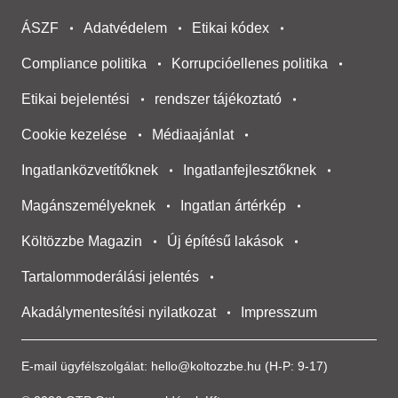
ÁSZF
Adatvédelem
Etikai kódex
Compliance politika
Korrupcióellenes politika
Etikai bejelentési
rendszer tájékoztató
Cookie kezelése
Médiaajánlat
Ingatlanközvetítőknek
Ingatlanfejlesztőknek
Magánszemélyeknek
Ingatlan ártérkép
Költözzbe Magazin
Új építésű lakások
Tartalommoderálási jelentés
Akadálymentesítési nyilatkozat
Impresszum
E-mail ügyfélszolgálat:
hello@koltozzbe.hu
(H-P: 9-17)