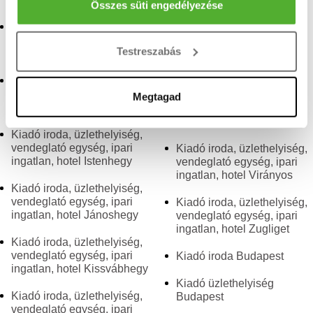
ingatlan, hotel Orbánhegy
Az Ön készülékén beazonosítása annak konkrét
Összes süti engedélyezése
tulajdonságainak (ujjlenyomat) aktív ellenőrzésével
Kiadó iroda, üzlethelyiség,
Kiadó iroda, üzlethelyiség,
Tudjon meg többet személyes adatainak feldolgozási
vendeglató egység, ipari
vendeglató egység, ipari
Testreszabás
ingatlan, hotel Farkasrét
ingatlan, hotel Svábhegy
módjairól és adja meg preferenciáit a
Részletek
pontban
. Bármikor módosíthatja vagy visszavonhatja a
Kiadó iroda, üzlethelyiség,
Kiadó iroda, üzlethelyiség,
Sütinyilatkozathoz való hozzájárulását.
vendeglató egység, ipari
vendeglató egység, ipari
Megtagad
ingatlan, hotel Farkasvölgy
ingatlan, hotel
Széchenyihegy
Sütiket használunk a tartalmak és hirdetések személyre
Kiadó iroda, üzlethelyiség,
szabásához, közösségi funkciók biztosításához,
vendeglató egység, ipari
Kiadó iroda, üzlethelyiség,
valamint weboldalforgalmunk elemzéséhez. Ezenkívül
ingatlan, hotel Istenhegy
vendeglató egység, ipari
közösségi média-, hirdető- és elemező partnereinkkel
ingatlan, hotel Virányos
Kiadó iroda, üzlethelyiség,
megosztjuk az Ön weboldalhasználatra vonatkozó
vendeglató egység, ipari
Kiadó iroda, üzlethelyiség,
adatait, akik kombinálhatják az adatokat más olyan
ingatlan, hotel Jánoshegy
vendeglató egység, ipari
adatokkal, amelyeket Ön adott meg számukra vagy az
ingatlan, hotel Zugliget
Ön által használt más szolgáltatásokból gyűjtöttek.
Kiadó iroda, üzlethelyiség,
vendeglató egység, ipari
Kiadó iroda Budapest
ingatlan, hotel Kissvábhegy
Kiadó üzlethelyiség
Kiadó iroda, üzlethelyiség,
Budapest
vendeglató egység, ipari