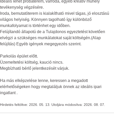
Ideális lehet próbaterem, varroda, egyéb kreatív műhely
tevékenység végzésére.
Iroda, bemutatóterem is kialakítható mivel tágas, jó elosztású
világos helyiség. Könnyen tagolható így különböző
munkafolyamat is történhet egy időben.
Felújítandó állapotú de a Tulajdonos egyeztetést követően
elvégzi a szükséges munkálatokat saját költségén.(Alap
felújítás) Egyéb igények megegyezés szerint.
Parkolás épület előtt.
Üzemeltetési költség, kaució nincs.
Megbízható bérlő jelentkezésèt várjuk.
Ha más elképzelése lenne, keressen a megadott
elérhetőségeken hogy megtaláljuk önnek az ideális ipari
ingatlant .
Hirdetés feltöltve: 2026. 05. 13. Utoljára módosítva: 2026. 08. 07.