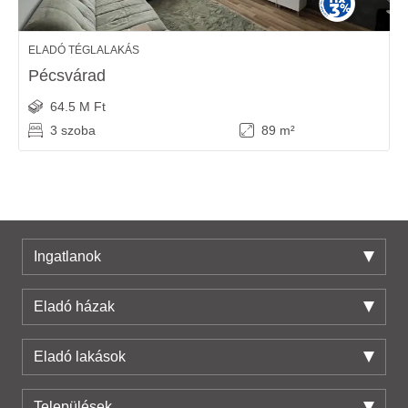
ELADÓ TÉGLALAKÁS
Pécsvárad
64.5 M Ft
3 szoba
89 m²
Ingatlanok
Eladó házak
Eladó lakások
Települések