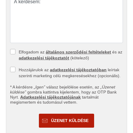
Elfogadom az
általános szerződési feltételeket
és az
adatkezelési tájékoztatót
(kötelező)
Hozzájárulok az
adatkezelési tájékoztatóban
leírtak
szerinti marketing célú megkeresésekhez (opcionális).
* A kérdésre
„Igen”
válasz bejelölése esetén, az
„Üzenet
küldése”
gombra kattintva kijelentem, hogy az OTP Bank
Nyrt.
Adatkezelési tájékoztatójának
tartalmát
megismertem és tudomásul vettem.
ÜZENET KÜLDÉSE