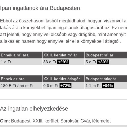
Ipari ingatlanok ára Budapesten
Ebből az összehasonlításból megtudhatod, hogyan viszonyul a
lakás ára a környékbeli ipari ingatlanok átlagos árához. Ez nem
azt jelenti, hogy ennyivel olcsóbb vagy drágább, mint amennyit
a lakás ér, hanem hogy ennyivel tér el a környékbeli átlagtól.
Ennek a m² ára
XXIII. kerület m² ár
Budapest m² ár
1 e Ft
83 e Ft
99%
5 e Ft
80%
Ennek az ára
XXIII. kerület átlagár
Budapest átlagár
180 E Ft / hó m Ft
0.6 m Ft
72%
1.1 m Ft
84%
Az ingatlan elhelyezkedése
Cím:
Budapest, XXIII. kerület, Soroksár, Gyár, félemelet