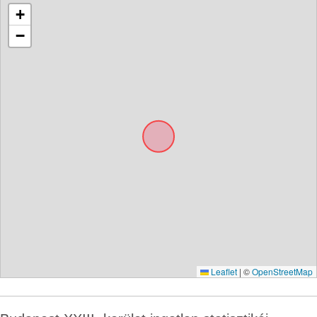
+
−
Leaflet
|
©
OpenStreetMap