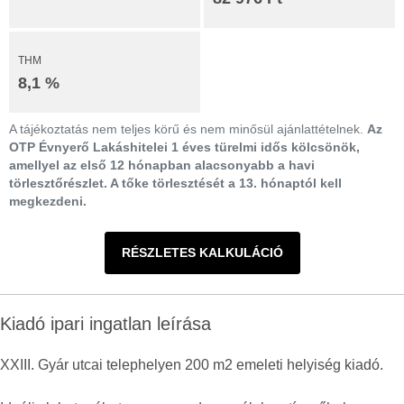
THM
8,1 %
A tájékoztatás nem teljes körű és nem minősül ajánlattételnek.
Az
OTP Évnyerő Lakáshitelei 1 éves türelmi idős kölcsönök,
amellyel az első 12 hónapban alacsonyabb a havi
törlesztőrészlet. A tőke törlesztését a 13. hónaptól kell
megkezdeni.
RÉSZLETES KALKULÁCIÓ
Kiadó ipari ingatlan leírása
XXIII. Gyár utcai telephelyen 200 m2 emeleti helyiség kiadó.