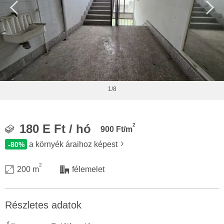
1/8
2
180 E Ft / hó
900 Ft/m
a környék áraihoz képest
-80%
2
200 m
félemelet
Részletes adatok