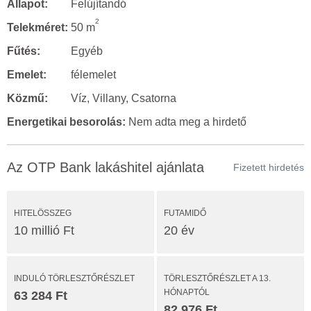
Állapot:
Felújítandó
2
Telekméret:
50 m
Fűtés:
Egyéb
Emelet:
félemelet
Közmű:
Víz, Villany, Csatorna
Energetikai besorolás:
Nem adta meg a hirdető
Az OTP Bank lakáshitel ajánlata
Fizetett hirdetés
HITELÖSSZEG
FUTAMIDŐ
10 millió Ft
20 év
INDULÓ TÖRLESZTŐRÉSZLET
TÖRLESZTŐRÉSZLET A 13.
HÓNAPTÓL
63 284 Ft
82 976 Ft