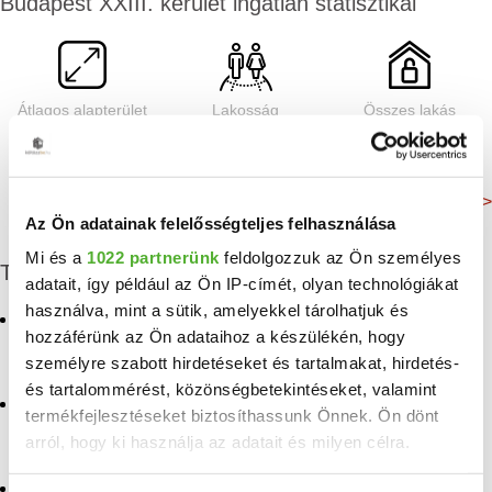
Budapest XXIII. kerület ingatlan statisztikái
Átlagos alapterület
Lakosság
Összes lakás
76 m²
21 155 Fő
8 644 db
Még több adat >
Az Ön adatainak felelősségteljes felhasználása
Mi és a
1022 partnerünk
feldolgozzuk az Ön személyes
További albérletek
adatait, így például az Ön IP-címét, olyan technológiákat
használva, mint a sütik, amelyekkel tárolhatjuk és
Kiadó iroda, üzlethelyiség,
Kiadó hotel Budapest
hozzáférünk az Ön adataihoz a készülékén, hogy
vendeglató egység, ipari
ingatlan, hotel Gubacs
személyre szabott hirdetéseket és tartalmakat, hirdetés-
Kiadó iroda, üzlethelyiség,
vendeglató egység, ipari
és tartalommérést, közönségbetekintéseket, valamint
Kiadó iroda, üzlethelyiség,
ingatlan, hotel Budapest
termékfejlesztéseket biztosíthassunk Önnek. Ön dönt
vendeglató egység, ipari
arról, hogy ki használja az adatait és milyen célra.
ingatlan, hotel Soroksár
Kiadó ipari ingatlan
Budapesten a XXIII.
Kiadó iroda, üzlethelyiség,
kerületben