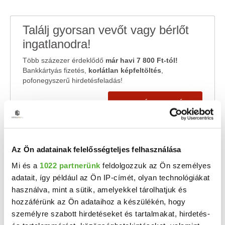
Találj gyorsan vevőt vagy bérlőt
ingatlanodra!
Több százezer érdeklődő
már havi 7 800 Ft-tól!
Bankkártyás fizetés,
korlátlan képfeltöltés
,
pofonegyszerű hirdetésfeladás!
HIRDETÉS FELADÁSA
HIRDETÉSFIGYELŐ
Az Ön adatainak felelősségteljes felhasználása
Nem találod amit keresel? Add meg email címedet és
Mi és a
1022 partnerünk
feldolgozzuk az Ön személyes
küldjük az új hirdetéseket!
adatait, így például az Ön IP-címét, olyan technológiákat
használva, mint a sütik, amelyekkel tárolhatjuk és
hozzáférünk az Ön adataihoz a készülékén, hogy
személyre szabott hirdetéseket és tartalmakat, hirdetés-