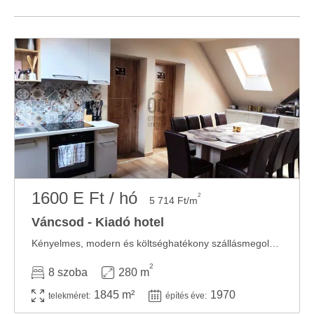
1600 E Ft / hó
2
5 714 Ft/m
Váncsod - Kiadó hotel
Kényelmes, modern és költséghatékony szállásmegoldást keres cégeknek vagy üzleti ...
2
8 szoba
280 m
1845 m²
1970
telekméret:
építés éve: