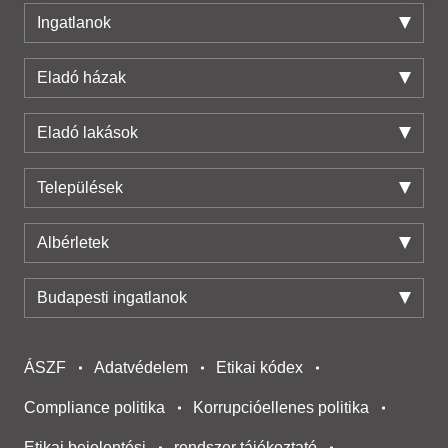
adatait, akik kombinálhatják az adatokat más olyan
Ingatlanok
adatokkal, amelyeket Ön adott meg számukra vagy az
Ön által használt más szolgáltatásokból gyűjtöttek.
Eladó házak
Eladó lakások
Települések
Albérletek
Budapesti ingatlanok
ÁSZF
Adatvédelem
Etikai kódex
Compliance politika
Korrupcióellenes politika
Etikai bejelentési
rendszer tájékoztató