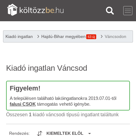
Kiadó ingatlan
Hajdú-Bihar megyében
Váncsodon
63 új
Kiadó ingatlan Váncsod
Figyelem!
A településen található lakóingatlanokra 2019.07.01-től
falusi CSOK
támogatás vehető igénybe.
Összesen
1
kiadó váncsodi típusú ingatlant találtunk
Rendezés:
KIEMELTEK ELÖL