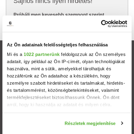
Sajnos nincs ilyen hirdetés!
Próbálj meg kevesebb szempont szerint
keresni, hátha akkor megtalálod, amit keresel.
Az Ön adatainak felelősségteljes felhasználása
Ingatlanok
Mi és a
1022 partnerünk
feldolgozzuk az Ön személyes
adatait, így például az Ön IP-címét, olyan technológiákat
használva, mint a sütik, amelyekkel tárolhatjuk és
Eladó házak
hozzáférünk az Ön adataihoz a készülékén, hogy
személyre szabott hirdetéseket és tartalmakat, hirdetés-
Eladó lakások
és tartalommérést, közönségbetekintéseket, valamint
termékfejlesztéseket biztosíthassunk Önnek. Ön dönt
Települések
arról, hogy ki használja az adatait és milyen célra.
Albérletek
Ha engedélyezi, a következőt is meg szeretnénk tenni:
Részletek megjelenítése
Információgyűjtés az Ön földrajzi elhelyezkedéséről