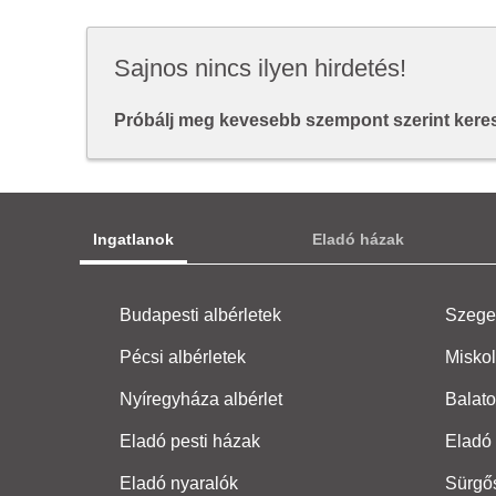
Sajnos nincs ilyen hirdetés!
Próbálj meg kevesebb szempont szerint keresn
Ingatlanok
Eladó házak
Budapesti albérletek
Szeged
Pécsi albérletek
Miskol
Nyíregyháza albérlet
Balato
Eladó pesti házak
Eladó 
Eladó nyaralók
Sürgő