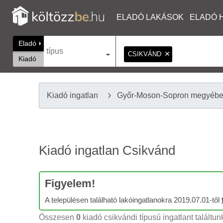
ELADÓ LAKÁSOK
ELADÓ 
Eladó
típus
CSIKVÁND
Kiadó
Kiadó ingatlan
Győr-Moson-Sopron megyéb
Kiadó ingatlan Csikvánd
Figyelem!
A településen található lakóingatlanokra 2019.07.01-től
Összesen
0
kiadó csikvándi típusú ingatlant találtun