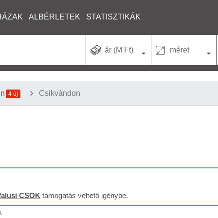
HÁZAK
ALBÉRLETEK
STATISZTIKÁK
ár (M Ft)
méret
en
Csikvándon
4 új
falusi CSOK
támogatás vehető igénybe.
k