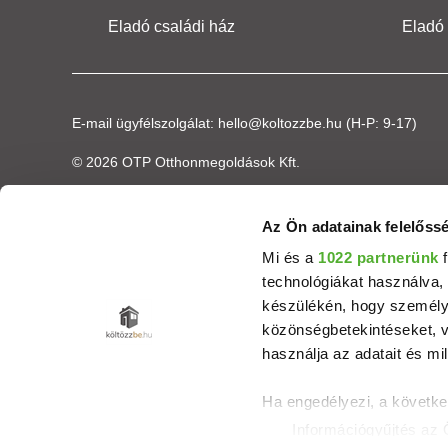
Eladó családi ház
Eladó
E-mail ügyfélszolgálat:
hello@koltozzbe.hu
(H-P: 9-17)
© 2026 OTP Otthonmegoldások Kft.
Az Ön adatainak felelőssé
Mi és a
1022 partnerünk
f
technológiákat használva, 
készülékén, hogy személyr
közönségbetekintéseket, v
használja az adatait és mil
Ha engedélyezi, a követke
Információgyűjtés az 