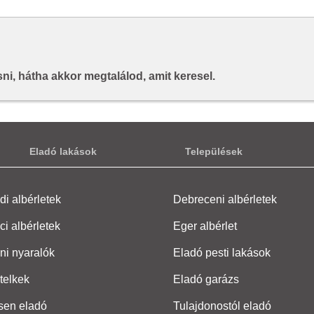
i, hátha akkor megtalálod, amit keresel.
Eladó lakások
Települések
i albérletek
Debreceni albérletek
ci albérletek
Eger albérlet
ni nyaralók
Eladó pesti lakások
telkek
Eladó garázs
sen eladó
Tulajdonostól eladó