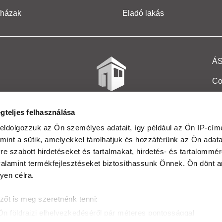
 házak
Eladó lakás
Á
Co
Et
gteljes felhasználása
Co
eldolgozzuk az Ön személyes adatait, így például az Ön IP-címé
mint a sütik, amelyekkel tárolhatjuk és hozzáférünk az Ön adat
In
e szabott hirdetéseket és tartalmakat, hirdetés- és tartalommér
Ma
alamint termékfejlesztéseket biztosíthassunk Önnek. Ön dönt ar
yen célra.
Kö
zőt is meg szeretnénk tenni:
Ta
Ön földrajzi elhelyezkedéséről pár méteres pontossággal
Ak