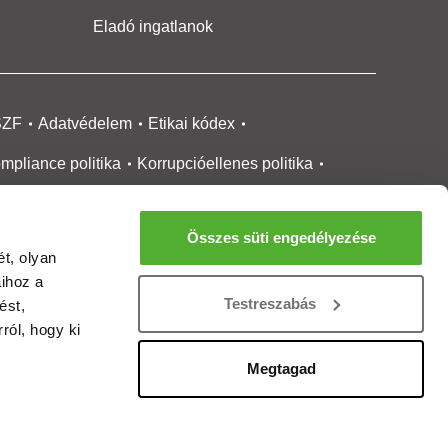
Eladó ingatlanok
SZF
Adatvédelem
Etikai kódex
mpliance politika
Korrupcióellenes politika
ikai bejelentési
rendszer tájékoztató
Összes süti engedélyezése
okie kezelése
Médiaajánlat
t, olyan
aihoz a
gatlanközvetítőknek
Ingatlanfejlesztőknek
Testreszabás
ést,
gánszemélyeknek
Ingatlan ártérkép
ról, hogy ki
ltözzbe Magazin
Új építésű lakások
Megtagad
rtalommoderálási jelentés
adálymentesítési nyilatkozat
Impresszum