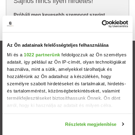
Sajnos nincs ilyen hirdetés!
Próbálj meg kevesebb szempont szerint
keresni, hátha akkor megtalálod, amit keresel.
Az Ön adatainak felelősségteljes felhasználása
Ingatlanok
Mi és a
1022 partnerünk
feldolgozzuk az Ön személyes
adatait, így például az Ön IP-címét, olyan technológiákat
használva, mint a sütik, amelyekkel tárolhatjuk és
Eladó házak
hozzáférünk az Ön adataihoz a készülékén, hogy
személyre szabott hirdetéseket és tartalmakat, hirdetés-
Eladó lakások
és tartalommérést, közönségbetekintéseket, valamint
termékfejlesztéseket biztosíthassunk Önnek. Ön dönt
Települések
arról, hogy ki használja az adatait és milyen célra.
Albérletek
Ha engedélyezi, a következőt is meg szeretnénk tenni:
Részletek megjelenítése
Információgyűjtés az Ön földrajzi elhelyezkedéséről