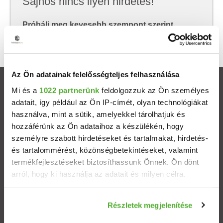
Sajnos nincs ilyen hirdetés!
Próbálj meg kevesebb szempont szerint
keresni, hátha akkor megtalálod, amit keresel.
Az Ön adatainak felelősségteljes felhasználása
Ingatlanok
Mi és a
1022 partnerünk
feldolgozzuk az Ön személyes
adatait, így például az Ön IP-címét, olyan technológiákat
használva, mint a sütik, amelyekkel tárolhatjuk és
Eladó házak
hozzáférünk az Ön adataihoz a készülékén, hogy
személyre szabott hirdetéseket és tartalmakat, hirdetés-
Eladó lakások
és tartalommérést, közönségbetekintéseket, valamint
termékfejlesztéseket biztosíthassunk Önnek. Ön dönt
Települések
arról, hogy ki használja az adatait és milyen célra.
Albérletek
Ha engedélyezi, a következőt is meg szeretnénk tenni:
Részletek megjelenítése
Információgyűjtés az Ön földrajzi elhelyezkedéséről