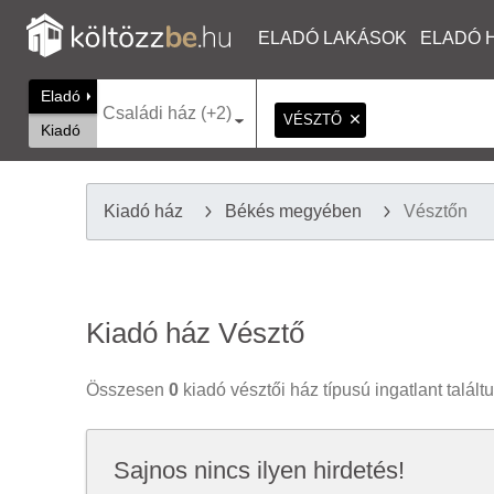
ELADÓ LAKÁSOK
ELADÓ 
Eladó
Családi ház (+2)
VÉSZTŐ
Kiadó
Kiadó ház
Békés megyében
Vésztőn
Kiadó ház Vésztő
Összesen
0
kiadó vésztői ház típusú ingatlant talált
Sajnos nincs ilyen hirdetés!