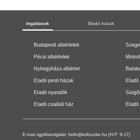
Ingatlanok
Eladó házak
Budapesti albérletek
Szeged
Pécsi albérletek
Miskol
Nyíregyháza albérlet
Balato
Eladó pesti házak
Eladó 
Eladó nyaralók
Sürgő
Eladó családi ház
Eladó
E-mail ügyfélszolgálat:
hello@koltozzbe.hu
(H-P: 9-17)