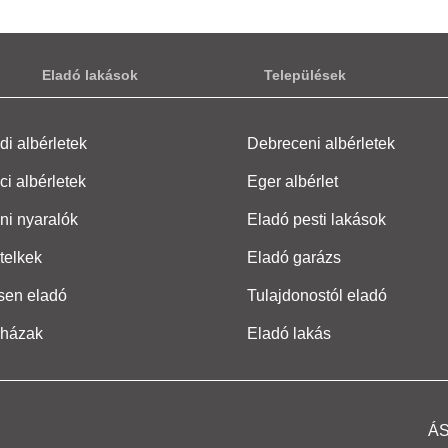
Eladó lakások
Települések
i albérletek
Debreceni albérletek
ci albérletek
Eger albérlet
ni nyaralók
Eladó pesti lakások
telkek
Eladó garázs
sen eladó
Tulajdonostól eladó
 házak
Eladó lakás
Á