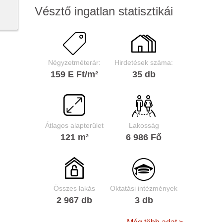
Vésztő ingatlan statisztikái
Négyzetméterár:
Hirdetések száma:
159 E Ft/m²
35 db
Átlagos alapterület
Lakosság
121 m²
6 986 Fő
Összes lakás
Oktatási intézmények
2 967 db
3 db