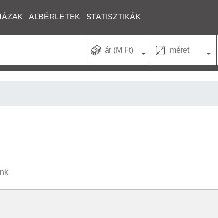
HÁZAK
ALBÉRLETEK
STATISZTIKÁK
ár (M Ft)
méret
unk