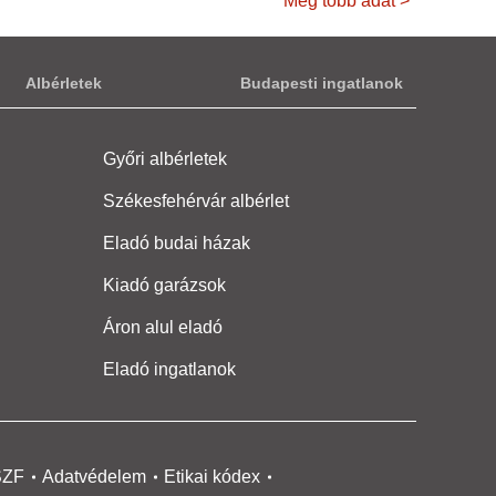
Még több adat >
Albérletek
Budapesti ingatlanok
Győri albérletek
Székesfehérvár albérlet
Eladó budai házak
Kiadó garázsok
Áron alul eladó
Eladó ingatlanok
SZF
Adatvédelem
Etikai kódex