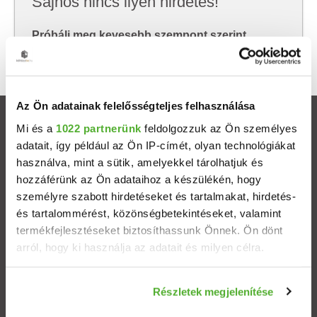
Sajnos nincs ilyen hirdetés!
Próbálj meg kevesebb szempont szerint
keresni, hátha akkor megtalálod, amit keresel.
Az Ön adatainak felelősségteljes felhasználása
Ingatlanok
Mi és a
1022 partnerünk
feldolgozzuk az Ön személyes
adatait, így például az Ön IP-címét, olyan technológiákat
használva, mint a sütik, amelyekkel tárolhatjuk és
Eladó házak
hozzáférünk az Ön adataihoz a készülékén, hogy
személyre szabott hirdetéseket és tartalmakat, hirdetés-
Eladó lakások
és tartalommérést, közönségbetekintéseket, valamint
termékfejlesztéseket biztosíthassunk Önnek. Ön dönt
Települések
arról, hogy ki használja az adatait és milyen célra.
Albérletek
Ha engedélyezi, a következőt is meg szeretnénk tenni:
Részletek megjelenítése
Információgyűjtés az Ön földrajzi elhelyezkedéséről