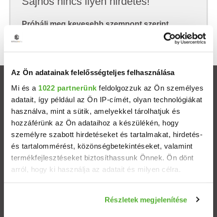
Sajnos nincs ilyen hirdetés!
Próbálj meg kevesebb szempont szerint
keresni, hátha akkor megtalálod, amit keresel.
Az Ön adatainak felelősségteljes felhasználása
Ingatlanok
Mi és a
1022 partnerünk
feldolgozzuk az Ön személyes
adatait, így például az Ön IP-címét, olyan technológiákat
használva, mint a sütik, amelyekkel tárolhatjuk és
Eladó házak
hozzáférünk az Ön adataihoz a készülékén, hogy
személyre szabott hirdetéseket és tartalmakat, hirdetés-
Eladó lakások
és tartalommérést, közönségbetekintéseket, valamint
termékfejlesztéseket biztosíthassunk Önnek. Ön dönt
Települések
arról, hogy ki használja az adatait és milyen célra.
Albérletek
Ha engedélyezi, a következőt is meg szeretnénk tenni:
Részletek megjelenítése
Információgyűjtés az Ön földrajzi elhelyezkedéséről