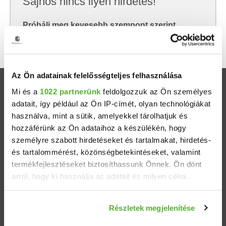
Sajnos nincs ilyen hirdetés!
Próbálj meg kevesebb szempont szerint
keresni, hátha akkor megtalálod, amit keresel.
Az Ön adatainak felelősségteljes felhasználása
Ingatlanok
Mi és a
1022 partnerünk
feldolgozzuk az Ön személyes
adatait, így például az Ön IP-címét, olyan technológiákat
használva, mint a sütik, amelyekkel tárolhatjuk és
Eladó házak
hozzáférünk az Ön adataihoz a készülékén, hogy
személyre szabott hirdetéseket és tartalmakat, hirdetés-
Eladó lakások
és tartalommérést, közönségbetekintéseket, valamint
termékfejlesztéseket biztosíthassunk Önnek. Ön dönt
Települések
arról, hogy ki használja az adatait és milyen célra.
Albérletek
Ha engedélyezi, a következőt is meg szeretnénk tenni:
Részletek megjelenítése
Információgyűjtés az Ön földrajzi elhelyezkedéséről