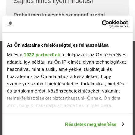
Sajnos nincs ilyen hirdetés!
Próbálj meg kevesebb szempont szerint
keresni, hátha akkor megtalálod, amit keresel.
Az Ön adatainak felelősségteljes felhasználása
Ingatlanok
Mi és a
1022 partnerünk
feldolgozzuk az Ön személyes
adatait, így például az Ön IP-címét, olyan technológiákat
használva, mint a sütik, amelyekkel tárolhatjuk és
Eladó házak
hozzáférünk az Ön adataihoz a készülékén, hogy
személyre szabott hirdetéseket és tartalmakat, hirdetés-
Eladó lakások
és tartalommérést, közönségbetekintéseket, valamint
termékfejlesztéseket biztosíthassunk Önnek. Ön dönt
Települések
arról, hogy ki használja az adatait és milyen célra.
Albérletek
Ha engedélyezi, a következőt is meg szeretnénk tenni:
Részletek megjelenítése
Információgyűjtés az Ön földrajzi elhelyezkedéséről