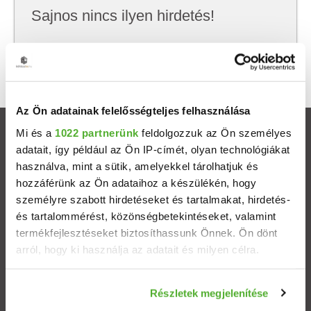
Sajnos nincs ilyen hirdetés!
Próbálj meg kevesebb szempont szerint
keresni, hátha akkor megtalálod, amit keresel.
Az Ön adatainak felelősségteljes felhasználása
Mi és a
1022 partnerünk
feldolgozzuk az Ön személyes
Ingatlanok
adatait, így például az Ön IP-címét, olyan technológiákat
használva, mint a sütik, amelyekkel tárolhatjuk és
Eladó házak
hozzáférünk az Ön adataihoz a készülékén, hogy
személyre szabott hirdetéseket és tartalmakat, hirdetés-
Eladó lakások
és tartalommérést, közönségbetekintéseket, valamint
termékfejlesztéseket biztosíthassunk Önnek. Ön dönt
arról, hogy ki használja az adatait és milyen célra.
Települések
Ha engedélyezi, a következőt is meg szeretnénk tenni:
Albérletek
Részletek megjelenítése
Információgyűjtés az Ön földrajzi elhelyezkedéséről