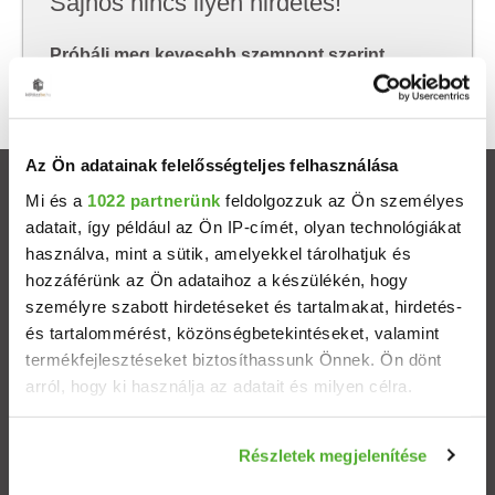
Sajnos nincs ilyen hirdetés!
Próbálj meg kevesebb szempont szerint
keresni, hátha akkor megtalálod, amit keresel.
Az Ön adatainak felelősségteljes felhasználása
Ingatlanok
Mi és a
1022 partnerünk
feldolgozzuk az Ön személyes
adatait, így például az Ön IP-címét, olyan technológiákat
használva, mint a sütik, amelyekkel tárolhatjuk és
Eladó házak
hozzáférünk az Ön adataihoz a készülékén, hogy
személyre szabott hirdetéseket és tartalmakat, hirdetés-
Eladó lakások
és tartalommérést, közönségbetekintéseket, valamint
termékfejlesztéseket biztosíthassunk Önnek. Ön dönt
Települések
arról, hogy ki használja az adatait és milyen célra.
Albérletek
Ha engedélyezi, a következőt is meg szeretnénk tenni:
Részletek megjelenítése
Információgyűjtés az Ön földrajzi elhelyezkedéséről