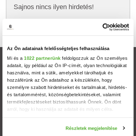
Sajnos nincs ilyen hirdetés!
Próbálj meg kevesebb szempont szerint
keresni, hátha akkor megtalálod, amit keresel.
Az Ön adatainak felelősségteljes felhasználása
Mi és a
1022 partnerünk
feldolgozzuk az Ön személyes
Ingatlanok
adatait, így például az Ön IP-címét, olyan technológiákat
használva, mint a sütik, amelyekkel tárolhatjuk és
Eladó házak
hozzáférünk az Ön adataihoz a készülékén, hogy
személyre szabott hirdetéseket és tartalmakat, hirdetés-
Eladó lakások
és tartalommérést, közönségbetekintéseket, valamint
termékfejlesztéseket biztosíthassunk Önnek. Ön dönt
arról, hogy ki használja az adatait és milyen célra.
Települések
Ha engedélyezi, a következőt is meg szeretnénk tenni:
Albérletek
Részletek megjelenítése
Információgyűjtés az Ön földrajzi elhelyezkedéséről