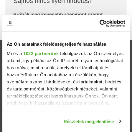
Sajnos nincs ilyen hirdetés!
Próbálj meg kevesebb szempont szerint
keresni, hátha akkor megtalálod, amit keresel.
Az Ön adatainak felelősségteljes felhasználása
Ingatlanok
Mi és a
1022 partnerünk
feldolgozzuk az Ön személyes
adatait, így például az Ön IP-címét, olyan technológiákat
használva, mint a sütik, amelyekkel tárolhatjuk és
Eladó házak
hozzáférünk az Ön adataihoz a készülékén, hogy
személyre szabott hirdetéseket és tartalmakat, hirdetés-
Eladó lakások
és tartalommérést, közönségbetekintéseket, valamint
termékfejlesztéseket biztosíthassunk Önnek. Ön dönt
Települések
arról, hogy ki használja az adatait és milyen célra.
Albérletek
Ha engedélyezi, a következőt is meg szeretnénk tenni:
Részletek megjelenítése
Információgyűjtés az Ön földrajzi elhelyezkedéséről