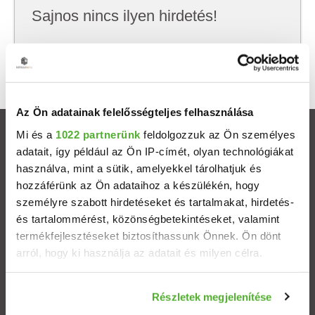
Sajnos nincs ilyen hirdetés!
Próbálj meg kevesebb szempont szerint
keresni, hátha akkor megtalálod, amit keresel.
Az Ön adatainak felelősségteljes felhasználása
Mi és a
1022 partnerünk
feldolgozzuk az Ön személyes
Ingatlanok
adatait, így például az Ön IP-címét, olyan technológiákat
használva, mint a sütik, amelyekkel tárolhatjuk és
Eladó házak
hozzáférünk az Ön adataihoz a készülékén, hogy
személyre szabott hirdetéseket és tartalmakat, hirdetés-
Eladó lakások
és tartalommérést, közönségbetekintéseket, valamint
termékfejlesztéseket biztosíthassunk Önnek. Ön dönt
arról, hogy ki használja az adatait és milyen célra.
Települések
Ha engedélyezi, a következőt is meg szeretnénk tenni:
Albérletek
Részletek megjelenítése
Információgyűjtés az Ön földrajzi elhelyezkedéséről