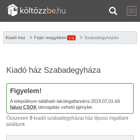
Kiadó ház
Fejér megyében
Szabadegyházán
1 új
Kiadó ház Szabadegyháza
Figyelem!
A településen található lakóingatlanokra 2019.07.01-től
falusi CSOK
támogatás vehető igénybe.
Összesen
0
kiadó szabadegyházai ház típusú ingatlant
találtunk