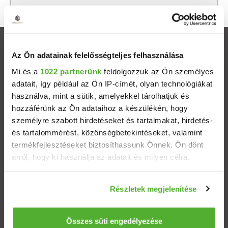
Ingatlanok
Az Ön adatainak felelősségteljes felhasználása
Mi és a
1022 partnerünk
feldolgozzuk az Ön személyes
Eladó házak
adatait, így például az Ön IP-címét, olyan technológiákat
használva, mint a sütik, amelyekkel tárolhatjuk és
Eladó lakások
hozzáférünk az Ön adataihoz a készülékén, hogy
személyre szabott hirdetéseket és tartalmakat, hirdetés-
Települések
és tartalommérést, közönségbetekintéseket, valamint
termékfejlesztéseket biztosíthassunk Önnek. Ön dönt
arról, hogy ki használja az adatait és milyen célra.
Albérletek
Ha engedélyezi, a következőt is meg szeretnénk tenni:
Budapesti ingatlanok
Részletek megjelenítése
Információgyűjtés az Ön földrajzi elhelyezkedéséről
pár méteres pontossággal
Az Ön készülékén beazonosítása annak konkrét
Összes süti engedélyezése
ÁSZF
Adatvédelem
Etikai kódex