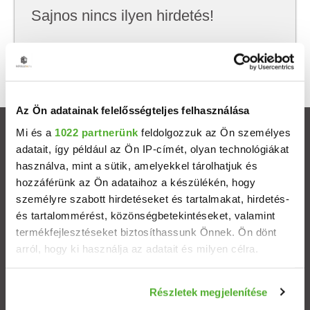
Sajnos nincs ilyen hirdetés!
Próbálj meg kevesebb szempont szerint
keresni, hátha akkor megtalálod, amit keresel.
Az Ön adatainak felelősségteljes felhasználása
Mi és a
1022 partnerünk
feldolgozzuk az Ön személyes
Ingatlanok
adatait, így például az Ön IP-címét, olyan technológiákat
használva, mint a sütik, amelyekkel tárolhatjuk és
Eladó házak
hozzáférünk az Ön adataihoz a készülékén, hogy
személyre szabott hirdetéseket és tartalmakat, hirdetés-
Eladó lakások
és tartalommérést, közönségbetekintéseket, valamint
termékfejlesztéseket biztosíthassunk Önnek. Ön dönt
arról, hogy ki használja az adatait és milyen célra.
Települések
Ha engedélyezi, a következőt is meg szeretnénk tenni:
Albérletek
Részletek megjelenítése
Információgyűjtés az Ön földrajzi elhelyezkedéséről