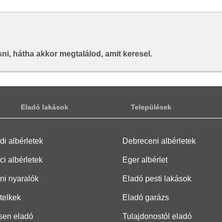
i, hátha akkor megtalálod, amit keresel.
Eladó lakások
Települések
i albérletek
Debreceni albérletek
ci albérletek
Eger albérlet
ni nyaralók
Eladó pesti lakások
telkek
Eladó garázs
sen eladó
Tulajdonostól eladó