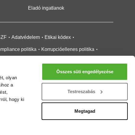
Eladó ingatlanok
SZF
Adatvédelem
Etikai kódex
mpliance politika
Korrupcióellenes politika
ikai bejelentési
rendszer tájékoztató
Összes süti engedélyezése
okie kezelése
Médiaajánlat
t, olyan
aihoz a
gatlanközvetítőknek
Ingatlanfejlesztőknek
Testreszabás
ést,
gánszemélyeknek
Ingatlan ártérkép
ról, hogy ki
ltözzbe Magazin
Új építésű lakások
Megtagad
rtalommoderálási jelentés
adálymentesítési nyilatkozat
Impresszum