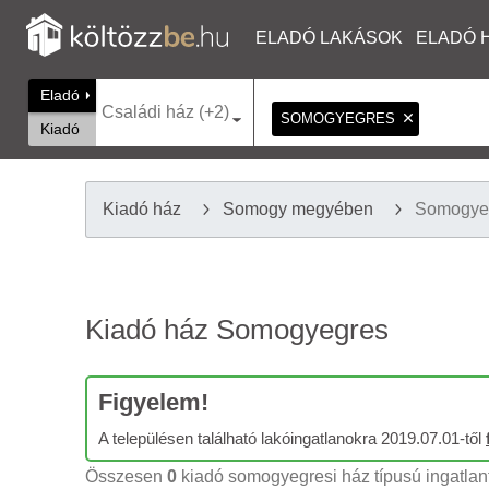
ELADÓ LAKÁSOK
ELADÓ 
Eladó
Családi ház (+2)
SOMOGYEGRES
Kiadó
Kiadó ház
Somogy megyében
Somogye
Kiadó ház Somogyegres
Figyelem!
A településen található lakóingatlanokra 2019.07.01-től
Összesen
0
kiadó somogyegresi ház típusú ingatlant