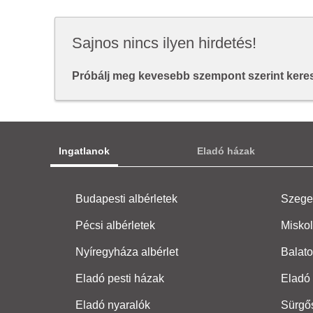
Sajnos nincs ilyen hirdetés!
Próbálj meg kevesebb szempont szerint keresn
Ingatlanok
Eladó házak
Budapesti albérletek
Szeged
Pécsi albérletek
Miskol
Nyíregyháza albérlet
Balato
Eladó pesti házak
Eladó 
Eladó nyaralók
Sürgő