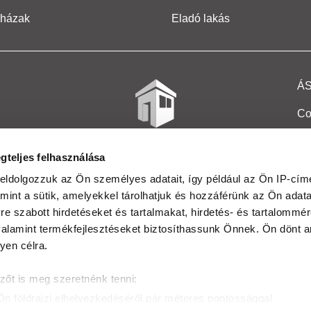
 házak
Eladó lakás
Á
Co
Et
gteljes felhasználása
Co
eldolgozzuk az Ön személyes adatait, így például az Ön IP-címé
mint a sütik, amelyekkel tárolhatjuk és hozzáférünk az Ön adat
In
e szabott hirdetéseket és tartalmakat, hirdetés- és tartalommér
Ma
alamint termékfejlesztéseket biztosíthassunk Önnek. Ön dönt ar
yen célra.
Kö
zőt is meg szeretnénk tenni:
Ta
Ön földrajzi elhelyezkedéséről pár méteres pontossággal
Ak