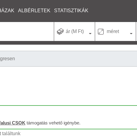
HÁZAK
ALBÉRLETEK
STATISZTIKÁK
ár (M Ft)
méret
gresen
falusi CSOK
támogatás vehető igénybe.
 találtunk