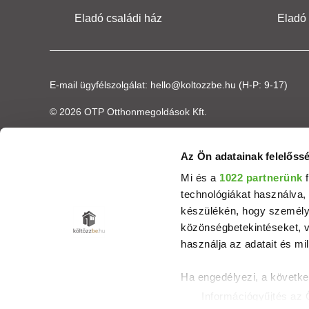
Eladó családi ház
Eladó
E-mail ügyfélszolgálat:
hello@koltozzbe.hu
(H-P: 9-17)
© 2026 OTP Otthonmegoldások Kft.
Az Ön adatainak felelőssé
Mi és a
1022 partnerünk
f
technológiákat használva, 
készülékén, hogy személyr
közönségbetekintéseket, v
használja az adatait és mil
Ha engedélyezi, a követke
Információgyűjtés az 