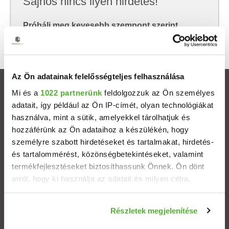
Sajnos nincs ilyen hirdetés!
Próbálj meg kevesebb szempont szerint
keresni, hátha akkor megtalálod, amit keresel.
Az Ön adatainak felelősségteljes felhasználása
Ingatlanok
Mi és a
1022 partnerünk
feldolgozzuk az Ön személyes
adatait, így például az Ön IP-címét, olyan technológiákat
használva, mint a sütik, amelyekkel tárolhatjuk és
Eladó házak
hozzáférünk az Ön adataihoz a készülékén, hogy
személyre szabott hirdetéseket és tartalmakat, hirdetés-
Eladó lakások
és tartalommérést, közönségbetekintéseket, valamint
termékfejlesztéseket biztosíthassunk Önnek. Ön dönt
Települések
arról, hogy ki használja az adatait és milyen célra.
Albérletek
Ha engedélyezi, a következőt is meg szeretnénk tenni:
Részletek megjelenítése
Információgyűjtés az Ön földrajzi elhelyezkedéséről