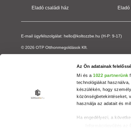
Eladó családi ház
Eladó
E-mail ügyfélszolgálat:
hello@koltozzbe.hu
(H-P: 9-17)
© 2026 OTP Otthonmegoldások Kft.
Az Ön adatainak felelőssé
Mi és a
1022 partnerünk
f
technológiákat használva, 
készülékén, hogy személyr
közönségbetekintéseket, v
használja az adatait és mil
Ha engedélyezi, a követke
Információgyűjtés az 