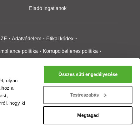
Eladó ingatlanok
SZF
Adatvédelem
Etikai kódex
mpliance politika
Korrupcióellenes politika
ikai bejelentési
rendszer tájékoztató
Összes süti engedélyezése
okie kezelése
Médiaajánlat
t, olyan
aihoz a
gatlanközvetítőknek
Ingatlanfejlesztőknek
Testreszabás
ést,
gánszemélyeknek
Ingatlan ártérkép
ról, hogy ki
ltözzbe Magazin
Új építésű lakások
Megtagad
rtalommoderálási jelentés
adálymentesítési nyilatkozat
Impresszum