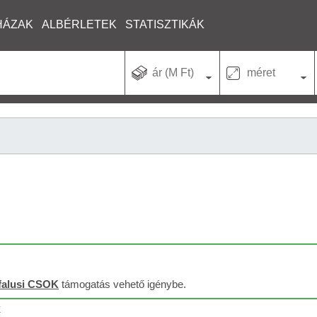
HÁZAK
ALBÉRLETEK
STATISZTIKÁK
ár (M Ft)
méret
falusi CSOK
támogatás vehető igénybe.
k