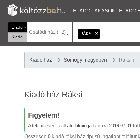
ELADÓ LAKÁSOK
ELADÓ 
Eladó
Családi ház (+2)
RÁKSI
Kiadó
Kiadó ház
Somogy megyében
Ráksin
Kiadó ház Ráksi
Figyelem!
A településen található lakóingatlanokra 2019.07.01-től
Összesen
0
kiadó ráksi ház típusú ingatlant találtun