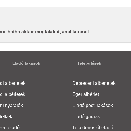
i, hátha akkor megtalálod, amit keresel.
Eladó lakások
Települések
i albérletek
Debreceni albérletek
ci albérletek
Eger albérlet
ni nyaralók
Eladó pesti lakások
telkek
Eladó garázs
sen eladó
Tulajdonostól eladó