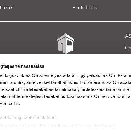
 házak
Eladó lakás
Á
Co
Et
gteljes felhasználása
Co
eldolgozzuk az Ön személyes adatait, így például az Ön IP-címé
mint a sütik, amelyekkel tárolhatjuk és hozzáférünk az Ön adat
In
e szabott hirdetéseket és tartalmakat, hirdetés- és tartalommér
Ma
alamint termékfejlesztéseket biztosíthassunk Önnek. Ön dönt ar
yen célra.
Kö
zőt is meg szeretnénk tenni:
Ta
Ön földrajzi elhelyezkedéséről pár méteres pontossággal
Ak