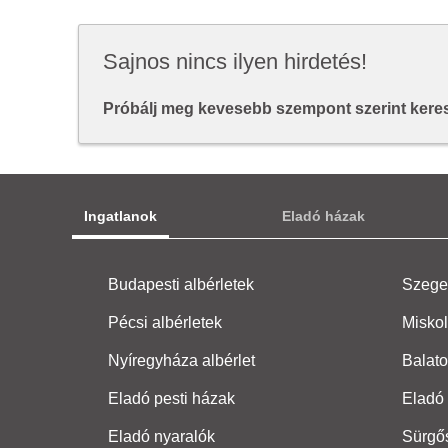
Sajnos nincs ilyen hirdetés!
Próbálj meg kevesebb szempont szerint keresn
Ingatlanok
Eladó házak
Budapesti albérletek
Szeged
Pécsi albérletek
Miskol
Nyíregyháza albérlet
Balato
Eladó pesti házak
Eladó 
Eladó nyaralók
Sürgő