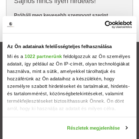
Sajnos nincs ilyen hirdetés!
Próbálj meg kevesebb szempont szerint
keresni, hátha akkor megtalálod, amit keresel.
Az Ön adatainak felelősségteljes felhasználása
Ingatlanok
Mi és a
1022 partnerünk
feldolgozzuk az Ön személyes
adatait, így például az Ön IP-címét, olyan technológiákat
használva, mint a sütik, amelyekkel tárolhatjuk és
Eladó házak
hozzáférünk az Ön adataihoz a készülékén, hogy
személyre szabott hirdetéseket és tartalmakat, hirdetés-
Eladó lakások
és tartalommérést, közönségbetekintéseket, valamint
termékfejlesztéseket biztosíthassunk Önnek. Ön dönt
Települések
arról, hogy ki használja az adatait és milyen célra.
Albérletek
Ha engedélyezi, a következőt is meg szeretnénk tenni:
Részletek megjelenítése
Információgyűjtés az Ön földrajzi elhelyezkedéséről