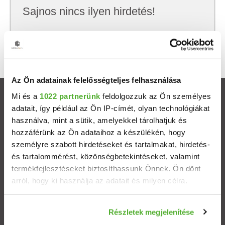
Sajnos nincs ilyen hirdetés!
Próbálj meg kevesebb szempont szerint
keresni, hátha akkor megtalálod, amit keresel.
Az Ön adatainak felelősségteljes felhasználása
Mi és a
1022 partnerünk
feldolgozzuk az Ön személyes
Ingatlanok
adatait, így például az Ön IP-címét, olyan technológiákat
használva, mint a sütik, amelyekkel tárolhatjuk és
Eladó házak
hozzáférünk az Ön adataihoz a készülékén, hogy
személyre szabott hirdetéseket és tartalmakat, hirdetés-
Eladó lakások
és tartalommérést, közönségbetekintéseket, valamint
termékfejlesztéseket biztosíthassunk Önnek. Ön dönt
arról, hogy ki használja az adatait és milyen célra.
Települések
Ha engedélyezi, a következőt is meg szeretnénk tenni:
Albérletek
Részletek megjelenítése
Információgyűjtés az Ön földrajzi elhelyezkedéséről