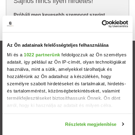
Sajnos nincs ilyen hirdetés!
Próbálj meg kevesebb szempont szerint
keresni, hátha akkor megtalálod, amit keresel.
Az Ön adatainak felelősségteljes felhasználása
Ingatlanok
Mi és a
1022 partnerünk
feldolgozzuk az Ön személyes
adatait, így például az Ön IP-címét, olyan technológiákat
használva, mint a sütik, amelyekkel tárolhatjuk és
Eladó házak
hozzáférünk az Ön adataihoz a készülékén, hogy
személyre szabott hirdetéseket és tartalmakat, hirdetés-
Eladó lakások
és tartalommérést, közönségbetekintéseket, valamint
termékfejlesztéseket biztosíthassunk Önnek. Ön dönt
Települések
arról, hogy ki használja az adatait és milyen célra.
Albérletek
Ha engedélyezi, a következőt is meg szeretnénk tenni:
Részletek megjelenítése
Információgyűjtés az Ön földrajzi elhelyezkedéséről