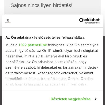
Sajnos nincs ilyen hirdetés!
Próbálj meg kevesebb szempont szerint
keresni, hátha akkor megtalálod, amit keresel.
Az Ön adatainak felelősségteljes felhasználása
Mi és a
1022 partnerünk
feldolgozzuk az Ön személyes
Ingatlanok
adatait, így például az Ön IP-címét, olyan technológiákat
használva, mint a sütik, amelyekkel tárolhatjuk és
Eladó házak
hozzáférünk az Ön adataihoz a készülékén, hogy
személyre szabott hirdetéseket és tartalmakat, hirdetés-
Eladó lakások
és tartalommérést, közönségbetekintéseket, valamint
termékfejlesztéseket biztosíthassunk Önnek. Ön dönt
arról, hogy ki használja az adatait és milyen célra.
Települések
Ha engedélyezi, a következőt is meg szeretnénk tenni:
Albérletek
Részletek megjelenítése
Információgyűjtés az Ön földrajzi elhelyezkedéséről