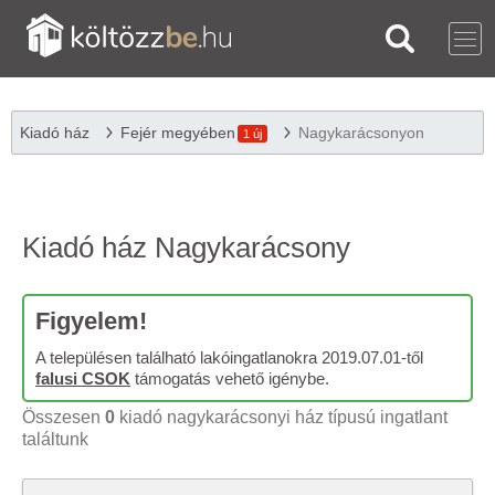
Kiadó ház
Fejér megyében
Nagykarácsonyon
1 új
Kiadó ház Nagykarácsony
Figyelem!
A településen található lakóingatlanokra 2019.07.01-től
falusi CSOK
támogatás vehető igénybe.
Összesen
0
kiadó nagykarácsonyi ház típusú ingatlant
találtunk