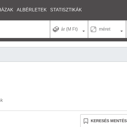
HÁZAK
ALBÉRLETEK
STATISZTIKÁK
ár (M Ft)
méret
nk
KERESÉS MENTÉS