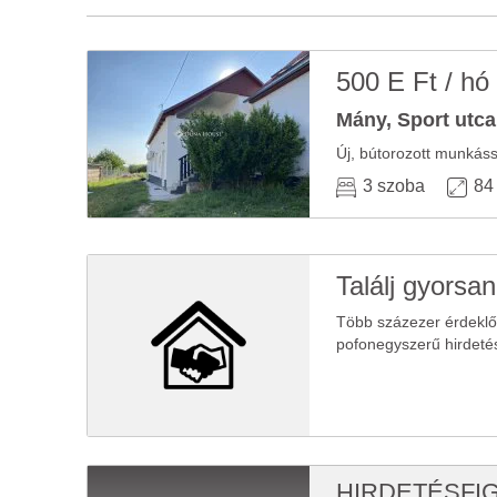
500 E Ft / hó
Mány, Sport utca 
Új, bútorozott munkás
3 szoba
84
Találj gyorsan
Több százezer érdekl
pofonegyszerű hirdeté
HIRDETÉSFI