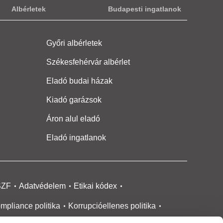
Albérletek
Budapesti ingatlanok
Győri albérletek
Székesfehérvár albérlet
Eladó budai házak
Kiadó garázsok
Áron alul eladó
Eladó ingatlanok
SZF
Adatvédelem
Etikai kódex
mpliance politika
Korrupcióellenes politika