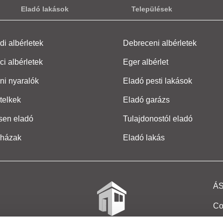
Eladó lakások
Települések
i albérletek
Debreceni albérletek
ci albérletek
Eger albérlet
ni nyaralók
Eladó pesti lakások
telkek
Eladó garázs
sen eladó
Tulajdonostól eladó
 házak
Eladó lakás
Á
Co