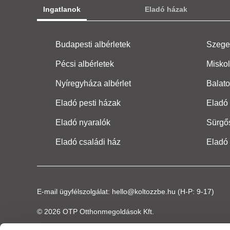
Ingatlanok
Eladó házak
Budapesti albérletek
Szeged
Pécsi albérletek
Miskol
Nyíregyháza albérlet
Balato
Eladó pesti házak
Eladó 
Eladó nyaralók
Sürgő
Eladó családi ház
Eladó
E-mail ügyfélszolgálat:
hello@koltozzbe.hu
(H-P: 9-17)
© 2026 OTP Otthonmegoldások Kft.