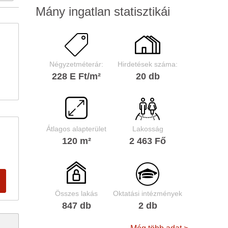
Mány ingatlan statisztikái
Négyzetméterár:
Hirdetések száma:
228 E Ft/m²
20 db
Átlagos alapterület
Lakosság
120 m²
2 463 Fő
Összes lakás
Oktatási intézmények
847 db
2 db