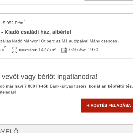
2
5 952 Ft/m
- Kiadó családi ház, albérlet
szállás kiadó Mányon! Öt perc az M1 autópálya! Mány csendes ...
2
 m
1477 m²
1970
telekméret:
építés éve:
 vevőt vagy bérlőt ingatlanodra!
ődő
már havi 7 800 Ft-tól!
Bankkártyás fizetés,
korlátlan képfeltöltés
,
sfeladás!
HIRDETÉS FELADÁSA
GYELŐ