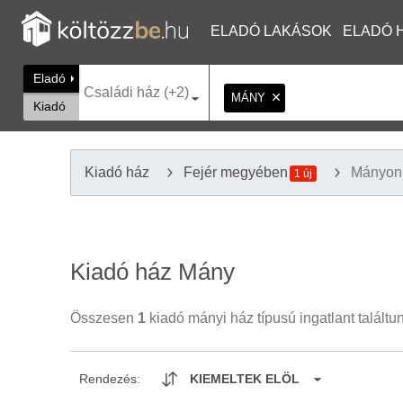
ELADÓ LAKÁSOK
ELADÓ 
Eladó
Családi ház (+2)
MÁNY
Kiadó
Kiadó ház
Fejér megyében
Mányon
1 új
Kiadó ház Mány
Összesen
1
kiadó mányi ház típusú ingatlant találtu
Rendezés:
KIEMELTEK ELÖL