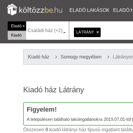
ELADÓ LAKÁSOK
ELADÓ 
Eladó
Családi ház (+2)
LÁTRÁNY
Kiadó
Kiadó ház
Somogy megyében
Látrányo
Kiadó ház Látrány
Figyelem!
A településen található lakóingatlanokra 2019.07.01-től
Összesen
0
kiadó látrányi ház típusú ingatlant talált