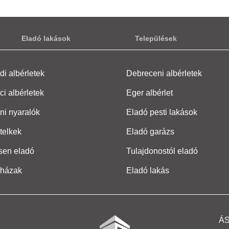
Eladó lakások
Települések
i albérletek
Debreceni albérletek
ci albérletek
Eger albérlet
ni nyaralók
Eladó pesti lakások
telkek
Eladó garázs
sen eladó
Tulajdonostól eladó
 házak
Eladó lakás
Á