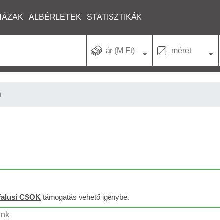
HÁZAK
ALBÉRLETEK
STATISZTIKÁK
ár (M Ft)
méret
n
falusi CSOK
támogatás vehető igénybe.
unk