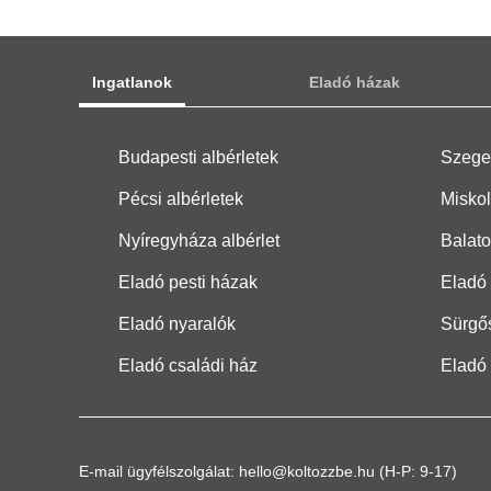
Ingatlanok
Eladó házak
Budapesti albérletek
Szeged
Pécsi albérletek
Miskol
Nyíregyháza albérlet
Balato
Eladó pesti házak
Eladó 
Eladó nyaralók
Sürgő
Eladó családi ház
Eladó
E-mail ügyfélszolgálat:
hello@koltozzbe.hu
(H-P: 9-17)