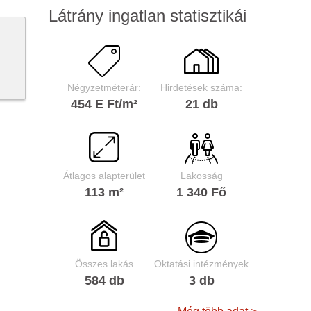
Látrány ingatlan statisztikái
Négyzetméterár:
Hirdetések száma:
454 E Ft/m²
21 db
Átlagos alapterület
Lakosság
113 m²
1 340 Fő
Összes lakás
Oktatási intézmények
584 db
3 db