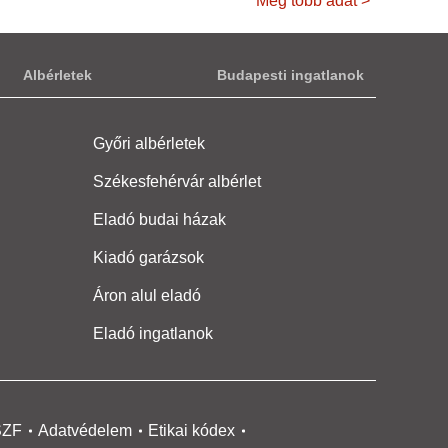
Még több adat >
Albérletek
Budapesti ingatlanok
Győri albérletek
Székesfehérvár albérlet
Eladó budai házak
Kiadó garázsok
Áron alul eladó
Eladó ingatlanok
SZF
Adatvédelem
Etikai kódex