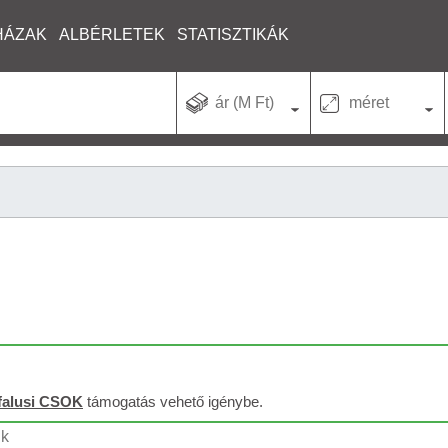
HÁZAK
ALBÉRLETEK
STATISZTIKÁK
ár (M Ft)
méret
falusi CSOK
támogatás vehető igénybe.
nk