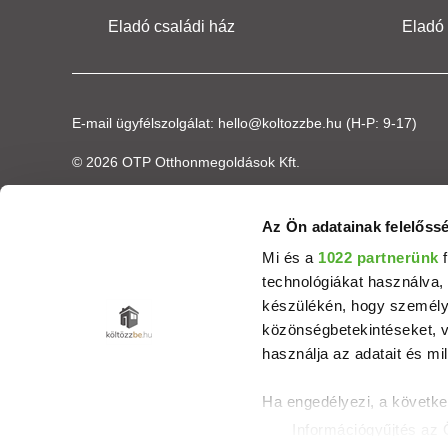
Eladó családi ház
Eladó
E-mail ügyfélszolgálat:
hello@koltozzbe.hu
(H-P: 9-17)
© 2026 OTP Otthonmegoldások Kft.
Az Ön adatainak felelőssé
Mi és a
1022 partnerünk
f
technológiákat használva, 
készülékén, hogy személyr
közönségbetekintéseket, v
használja az adatait és mil
Ha engedélyezi, a követke
Információgyűjtés az 