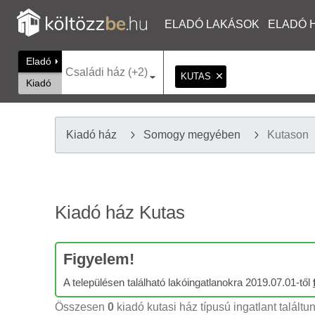
ELADÓ LAKÁSOK
ELADÓ 
Eladó
Családi ház (+2)
KUTAS
Kiadó
Kiadó ház
Somogy megyében
Kutason
Kiadó ház Kutas
Figyelem!
A településen található lakóingatlanokra 2019.07.01-től
Összesen
0
kiadó kutasi ház típusú ingatlant találtu