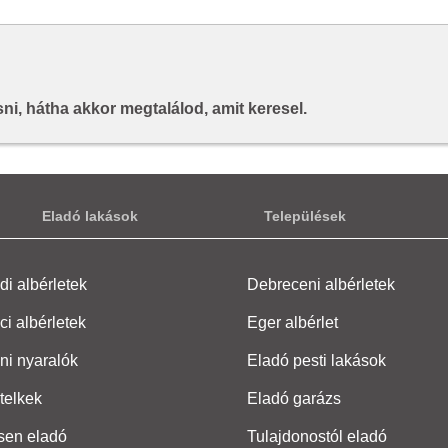
i, hátha akkor megtalálod, amit keresel.
Eladó lakások
Települések
i albérletek
Debreceni albérletek
ci albérletek
Eger albérlet
ni nyaralók
Eladó pesti lakások
telkek
Eladó garázs
sen eladó
Tulajdonostól eladó