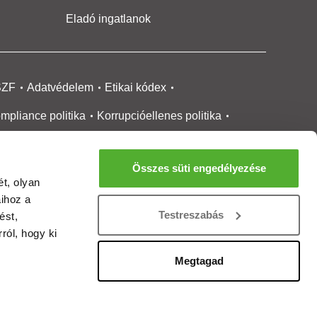
Eladó ingatlanok
SZF
Adatvédelem
Etikai kódex
mpliance politika
Korrupcióellenes politika
ikai bejelentési
rendszer tájékoztató
Összes süti engedélyezése
okie kezelése
Médiaajánlat
t, olyan
aihoz a
gatlanközvetítőknek
Ingatlanfejlesztőknek
Testreszabás
ést,
gánszemélyeknek
Ingatlan ártérkép
ról, hogy ki
ltözzbe Magazin
Új építésű lakások
Megtagad
rtalommoderálási jelentés
adálymentesítési nyilatkozat
Impresszum