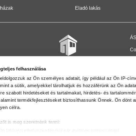
 házak
Eladó lakás
Á
Co
Et
gteljes felhasználása
Co
eldolgozzuk az Ön személyes adatait, így például az Ön IP-címé
mint a sütik, amelyekkel tárolhatjuk és hozzáférünk az Ön adat
In
e szabott hirdetéseket és tartalmakat, hirdetés- és tartalommér
Ma
alamint termékfejlesztéseket biztosíthassunk Önnek. Ön dönt ar
yen célra.
Kö
zőt is meg szeretnénk tenni:
Ta
Ön földrajzi elhelyezkedéséről pár méteres pontossággal
Ak