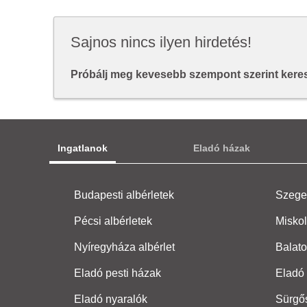
Sajnos nincs ilyen hirdetés!
Próbálj meg kevesebb szempont szerint keresn
Ingatlanok
Eladó házak
Budapesti albérletek
Szeged
Pécsi albérletek
Miskol
Nyíregyháza albérlet
Balato
Eladó pesti házak
Eladó 
Eladó nyaralók
Sürgő