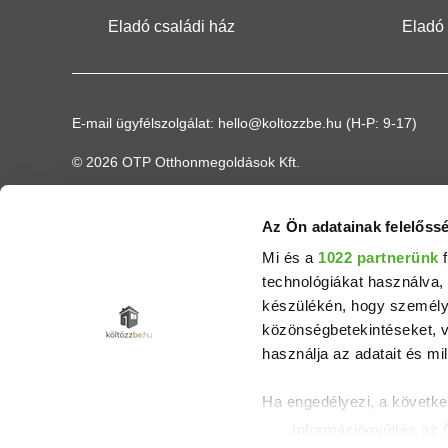
Eladó családi ház
Eladó
E-mail ügyfélszolgálat:
hello@koltozzbe.hu
(H-P: 9-17)
© 2026 OTP Otthonmegoldások Kft.
Az Ön adatainak felelőssé
Mi és a
1022 partnerünk
f
technológiákat használva, 
készülékén, hogy személyr
közönségbetekintéseket, v
használja az adatait és mil
Ha engedélyezi, a követke
Információgyűjtés az 