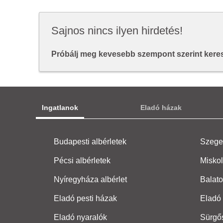
Sajnos nincs ilyen hirdetés!
Próbálj meg kevesebb szempont szerint keresn
Ingatlanok
Eladó házak
Budapesti albérletek
Szeged
Pécsi albérletek
Miskol
Nyíregyháza albérlet
Balato
Eladó pesti házak
Eladó 
Eladó nyaralók
Sürgő