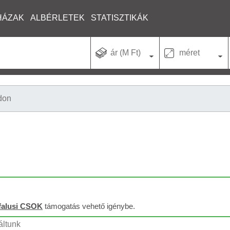
HÁZAK
ALBÉRLETEK
STATISZTIKÁK
ár (M Ft)
méret
don
falusi CSOK
támogatás vehető igénybe.
áltunk