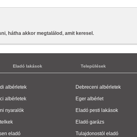
i, hátha akkor megtalálod, amit keresel.
Eladó lakások
Települések
i albérletek
Debreceni albérletek
ci albérletek
Eger albérlet
ni nyaralók
Eladó pesti lakások
telkek
Eladó garázs
sen eladó
Tulajdonostól eladó