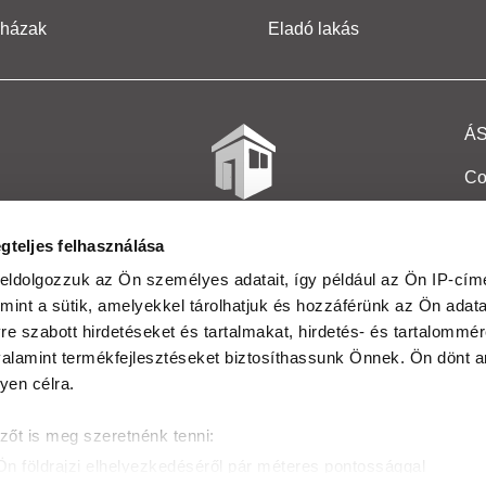
 házak
Eladó lakás
Á
Co
Et
gteljes felhasználása
Co
eldolgozzuk az Ön személyes adatait, így például az Ön IP-címé
mint a sütik, amelyekkel tárolhatjuk és hozzáférünk az Ön adat
In
e szabott hirdetéseket és tartalmakat, hirdetés- és tartalommér
Ma
alamint termékfejlesztéseket biztosíthassunk Önnek. Ön dönt ar
yen célra.
Kö
zőt is meg szeretnénk tenni:
Ta
Ön földrajzi elhelyezkedéséről pár méteres pontossággal
Ak