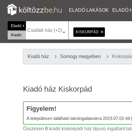
ELADÓ LAKÁSOK
ELADÓ 
Eladó
Családi ház (+2)
KISKORPÁD
Kiadó
Kiadó ház
Somogy megyében
Kiskorpá
Kiadó ház Kiskorpád
Figyelem!
A településen található lakóingatlanokra 2019.07.01-től
Összesen
0
kiadó kiskorpádi ház típusú ingatlant tal