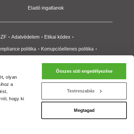
Eladó ingatlanok
SZF
Adatvédelem
Etikai kódex
mpliance politika
Korrupcióellenes politika
ikai bejelentési
rendszer tájékoztató
Összes süti engedélyezése
okie kezelése
Médiaajánlat
t, olyan
aihoz a
gatlanközvetítőknek
Ingatlanfejlesztőknek
Testreszabás
ést,
gánszemélyeknek
Ingatlan ártérkép
ról, hogy ki
ltözzbe Magazin
Új építésű lakások
Megtagad
rtalommoderálási jelentés
adálymentesítési nyilatkozat
Impresszum