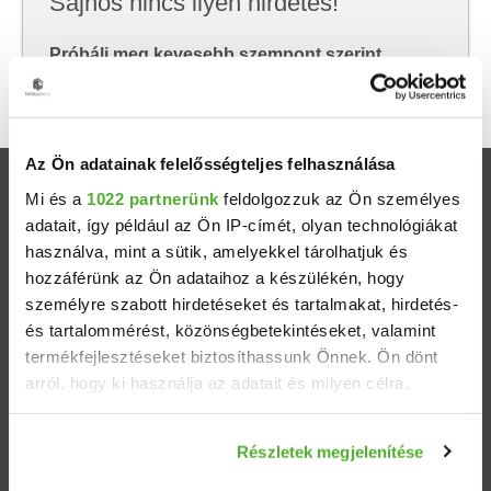
Sajnos nincs ilyen hirdetés!
Próbálj meg kevesebb szempont szerint
keresni, hátha akkor megtalálod, amit keresel.
Az Ön adatainak felelősségteljes felhasználása
Ingatlanok
Mi és a
1022 partnerünk
feldolgozzuk az Ön személyes
adatait, így például az Ön IP-címét, olyan technológiákat
használva, mint a sütik, amelyekkel tárolhatjuk és
Eladó házak
hozzáférünk az Ön adataihoz a készülékén, hogy
személyre szabott hirdetéseket és tartalmakat, hirdetés-
Eladó lakások
és tartalommérést, közönségbetekintéseket, valamint
termékfejlesztéseket biztosíthassunk Önnek. Ön dönt
Települések
arról, hogy ki használja az adatait és milyen célra.
Albérletek
Ha engedélyezi, a következőt is meg szeretnénk tenni:
Részletek megjelenítése
Információgyűjtés az Ön földrajzi elhelyezkedéséről