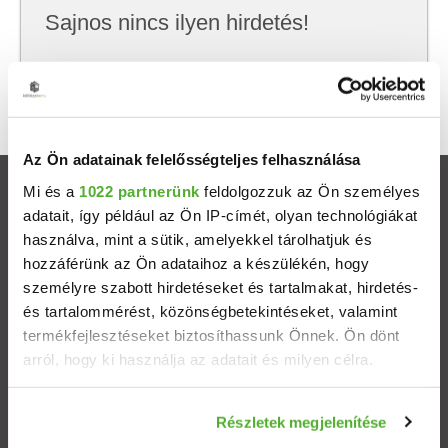
Sajnos nincs ilyen hirdetés!
Próbálj meg kevesebb szempont szerint
keresni, hátha akkor megtalálod, amit keresel.
Az Ön adatainak felelősségteljes felhasználása
Mi és a
1022 partnerünk
feldolgozzuk az Ön személyes
Ingatlanok
adatait, így például az Ön IP-címét, olyan technológiákat
használva, mint a sütik, amelyekkel tárolhatjuk és
Eladó házak
hozzáférünk az Ön adataihoz a készülékén, hogy
személyre szabott hirdetéseket és tartalmakat, hirdetés-
Eladó lakások
és tartalommérést, közönségbetekintéseket, valamint
termékfejlesztéseket biztosíthassunk Önnek. Ön dönt
arról, hogy ki használja az adatait és milyen célra.
Települések
Ha engedélyezi, a következőt is meg szeretnénk tenni:
Albérletek
Részletek megjelenítése
Információgyűjtés az Ön földrajzi elhelyezkedéséről