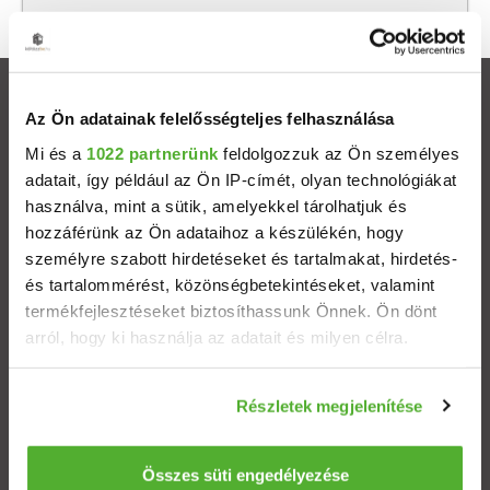
Ingatlanok
Az Ön adatainak felelősségteljes felhasználása
Mi és a
1022 partnerünk
feldolgozzuk az Ön személyes
Eladó házak
adatait, így például az Ön IP-címét, olyan technológiákat
használva, mint a sütik, amelyekkel tárolhatjuk és
Eladó lakások
hozzáférünk az Ön adataihoz a készülékén, hogy
személyre szabott hirdetéseket és tartalmakat, hirdetés-
Települések
és tartalommérést, közönségbetekintéseket, valamint
termékfejlesztéseket biztosíthassunk Önnek. Ön dönt
arról, hogy ki használja az adatait és milyen célra.
Albérletek
Ha engedélyezi, a következőt is meg szeretnénk tenni:
Budapesti ingatlanok
Részletek megjelenítése
Információgyűjtés az Ön földrajzi elhelyezkedéséről
pár méteres pontossággal
Az Ön készülékén beazonosítása annak konkrét
Összes süti engedélyezése
ÁSZF
Adatvédelem
Etikai kódex