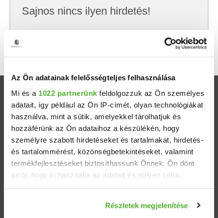
Sajnos nincs ilyen hirdetés!
Próbálj meg kevesebb szempont szerint
keresni, hátha akkor megtalálod, amit keresel.
Az Ön adatainak felelősségteljes felhasználása
Mi és a
1022 partnerünk
feldolgozzuk az Ön személyes
Ingatlanok
adatait, így például az Ön IP-címét, olyan technológiákat
használva, mint a sütik, amelyekkel tárolhatjuk és
Eladó házak
hozzáférünk az Ön adataihoz a készülékén, hogy
személyre szabott hirdetéseket és tartalmakat, hirdetés-
Eladó lakások
és tartalommérést, közönségbetekintéseket, valamint
termékfejlesztéseket biztosíthassunk Önnek. Ön dönt
arról, hogy ki használja az adatait és milyen célra.
Települések
Ha engedélyezi, a következőt is meg szeretnénk tenni:
Albérletek
Részletek megjelenítése
Információgyűjtés az Ön földrajzi elhelyezkedéséről