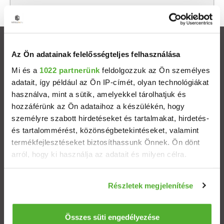
Ingatlanok
Az Ön adatainak felelősségteljes felhasználása
Mi és a
1022 partnerünk
feldolgozzuk az Ön személyes
Eladó házak
adatait, így például az Ön IP-címét, olyan technológiákat
használva, mint a sütik, amelyekkel tárolhatjuk és
Eladó lakások
hozzáférünk az Ön adataihoz a készülékén, hogy
személyre szabott hirdetéseket és tartalmakat, hirdetés-
Települések
és tartalommérést, közönségbetekintéseket, valamint
termékfejlesztéseket biztosíthassunk Önnek. Ön dönt
arról, hogy ki használja az adatait és milyen célra.
Albérletek
Ha engedélyezi, a következőt is meg szeretnénk tenni:
Budapesti ingatlanok
Részletek megjelenítése
Információgyűjtés az Ön földrajzi elhelyezkedéséről
pár méteres pontossággal
Az Ön készülékén beazonosítása annak konkrét
Összes süti engedélyezése
ÁSZF
Adatvédelem
Etikai kódex