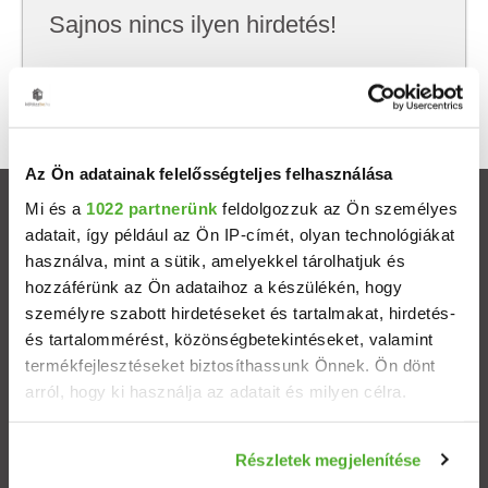
Sajnos nincs ilyen hirdetés!
Próbálj meg kevesebb szempont szerint
keresni, hátha akkor megtalálod, amit keresel.
Az Ön adatainak felelősségteljes felhasználása
Mi és a
1022 partnerünk
feldolgozzuk az Ön személyes
Ingatlanok
adatait, így például az Ön IP-címét, olyan technológiákat
használva, mint a sütik, amelyekkel tárolhatjuk és
Eladó házak
hozzáférünk az Ön adataihoz a készülékén, hogy
személyre szabott hirdetéseket és tartalmakat, hirdetés-
Eladó lakások
és tartalommérést, közönségbetekintéseket, valamint
termékfejlesztéseket biztosíthassunk Önnek. Ön dönt
arról, hogy ki használja az adatait és milyen célra.
Települések
Ha engedélyezi, a következőt is meg szeretnénk tenni:
Albérletek
Részletek megjelenítése
Információgyűjtés az Ön földrajzi elhelyezkedéséről