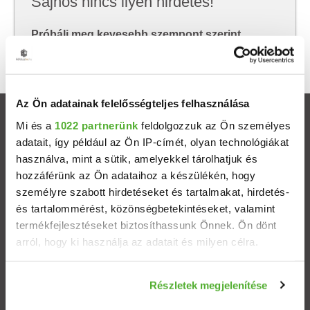
Sajnos nincs ilyen hirdetés!
Próbálj meg kevesebb szempont szerint
keresni, hátha akkor megtalálod, amit keresel.
Az Ön adatainak felelősségteljes felhasználása
Ingatlanok
Mi és a
1022 partnerünk
feldolgozzuk az Ön személyes
adatait, így például az Ön IP-címét, olyan technológiákat
használva, mint a sütik, amelyekkel tárolhatjuk és
Eladó házak
hozzáférünk az Ön adataihoz a készülékén, hogy
személyre szabott hirdetéseket és tartalmakat, hirdetés-
Eladó lakások
és tartalommérést, közönségbetekintéseket, valamint
termékfejlesztéseket biztosíthassunk Önnek. Ön dönt
Települések
arról, hogy ki használja az adatait és milyen célra.
Albérletek
Ha engedélyezi, a következőt is meg szeretnénk tenni:
Részletek megjelenítése
Információgyűjtés az Ön földrajzi elhelyezkedéséről