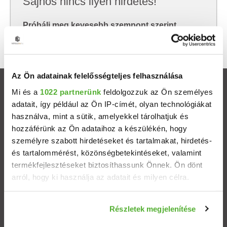
Sajnos nincs ilyen hirdetés!
Próbálj meg kevesebb szempont szerint
keresni, hátha akkor megtalálod, amit keresel.
Az Ön adatainak felelősségteljes felhasználása
Ingatlanok
Mi és a
1022 partnerünk
feldolgozzuk az Ön személyes
adatait, így például az Ön IP-címét, olyan technológiákat
használva, mint a sütik, amelyekkel tárolhatjuk és
Eladó házak
hozzáférünk az Ön adataihoz a készülékén, hogy
személyre szabott hirdetéseket és tartalmakat, hirdetés-
Eladó lakások
és tartalommérést, közönségbetekintéseket, valamint
termékfejlesztéseket biztosíthassunk Önnek. Ön dönt
Települések
arról, hogy ki használja az adatait és milyen célra.
Albérletek
Ha engedélyezi, a következőt is meg szeretnénk tenni:
Részletek megjelenítése
Információgyűjtés az Ön földrajzi elhelyezkedéséről