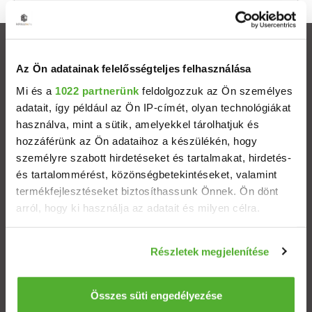
Ingatlanok
Az Ön adatainak felelősségteljes felhasználása
Eladó házak
Mi és a
1022 partnerünk
feldolgozzuk az Ön személyes
adatait, így például az Ön IP-címét, olyan technológiákat
használva, mint a sütik, amelyekkel tárolhatjuk és
Eladó lakások
hozzáférünk az Ön adataihoz a készülékén, hogy
személyre szabott hirdetéseket és tartalmakat, hirdetés-
Települések
és tartalommérést, közönségbetekintéseket, valamint
termékfejlesztéseket biztosíthassunk Önnek. Ön dönt
Albérletek
arról, hogy ki használja az adatait és milyen célra.
Ha engedélyezi, a következőt is meg szeretnénk tenni:
Budapesti ingatlanok
Részletek megjelenítése
Információgyűjtés az Ön földrajzi elhelyezkedéséről
pár méteres pontossággal
ÁSZF
Adatvédelem
Etikai kódex
Az Ön készülékén beazonosítása annak konkrét
Összes süti engedélyezése
tulajdonságainak (ujjlenyomat) aktív ellenőrzésével