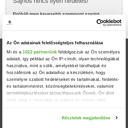
Sajnos nincs ilyen hirdetés!
Próbálj meg kevesebb szempont szerint
keresni, hátha akkor megtalálod, amit keresel.
Az Ön adatainak felelősségteljes felhasználása
Ingatlanok
Mi és a
1022 partnerünk
feldolgozzuk az Ön személyes
adatait, így például az Ön IP-címét, olyan technológiákat
használva, mint a sütik, amelyekkel tárolhatjuk és
Eladó házak
hozzáférünk az Ön adataihoz a készülékén, hogy
személyre szabott hirdetéseket és tartalmakat, hirdetés-
Eladó lakások
és tartalommérést, közönségbetekintéseket, valamint
termékfejlesztéseket biztosíthassunk Önnek. Ön dönt
Települések
arról, hogy ki használja az adatait és milyen célra.
Albérletek
Ha engedélyezi, a következőt is meg szeretnénk tenni:
Részletek megjelenítése
Információgyűjtés az Ön földrajzi elhelyezkedéséről