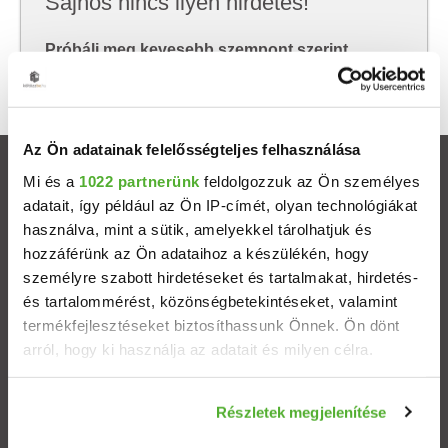
Sajnos nincs ilyen hirdetés!
Próbálj meg kevesebb szempont szerint
keresni, hátha akkor megtalálod, amit keresel.
Az Ön adatainak felelősségteljes felhasználása
Ingatlanok
Mi és a
1022 partnerünk
feldolgozzuk az Ön személyes
adatait, így például az Ön IP-címét, olyan technológiákat
használva, mint a sütik, amelyekkel tárolhatjuk és
Eladó házak
hozzáférünk az Ön adataihoz a készülékén, hogy
személyre szabott hirdetéseket és tartalmakat, hirdetés-
Eladó lakások
és tartalommérést, közönségbetekintéseket, valamint
termékfejlesztéseket biztosíthassunk Önnek. Ön dönt
Települések
arról, hogy ki használja az adatait és milyen célra.
Albérletek
Ha engedélyezi, a következőt is meg szeretnénk tenni:
Részletek megjelenítése
Információgyűjtés az Ön földrajzi elhelyezkedéséről