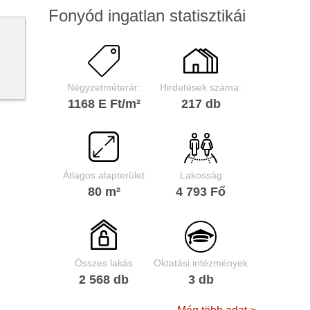
Fonyód ingatlan statisztikái
Négyzetméterár:
Hirdetések száma:
1168 E Ft/m²
217 db
Átlagos alapterület
Lakosság
80 m²
4 793 Fő
Összes lakás
Oktatási intézmények
2 568 db
3 db