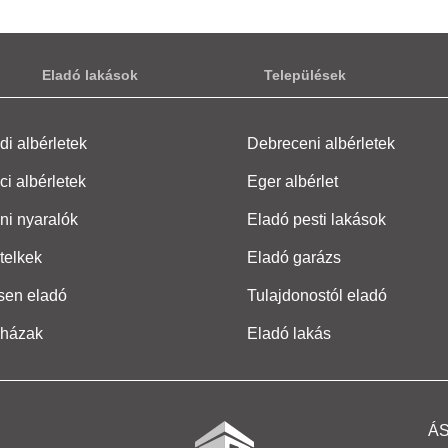
Eladó lakások
Települések
i albérletek
Debreceni albérletek
ci albérletek
Eger albérlet
ni nyaralók
Eladó pesti lakások
telkek
Eladó garázs
sen eladó
Tulajdonostól eladó
 házak
Eladó lakás
Á