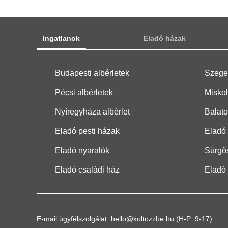
Ingatlanok
Eladó házak
Budapesti albérletek
Szeged
Pécsi albérletek
Miskol
Nyíregyháza albérlet
Balato
Eladó pesti házak
Eladó 
Eladó nyaralók
Sürgő
Eladó családi ház
Eladó
E-mail ügyfélszolgálat:
hello@koltozzbe.hu
(H-P: 9-17)