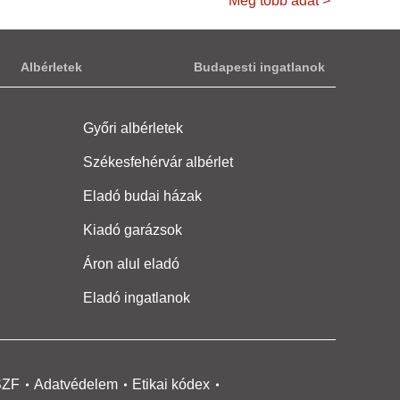
Még több adat >
Albérletek
Budapesti ingatlanok
Győri albérletek
Székesfehérvár albérlet
Eladó budai házak
Kiadó garázsok
Áron alul eladó
Eladó ingatlanok
SZF
Adatvédelem
Etikai kódex