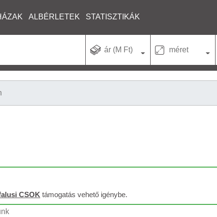
HÁZAK
ALBÉRLETEK
STATISZTIKÁK
ár (M Ft)
méret
n
falusi CSOK
támogatás vehető igénybe.
unk