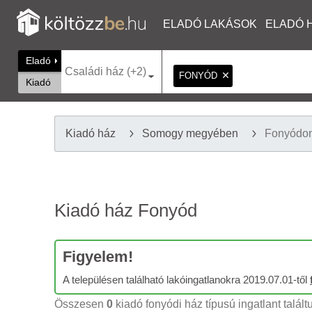
ELADÓ LAKÁSOK
ELADÓ 
Eladó
Családi ház (+2)
FONYÓD
Kiadó
Kiadó ház
Somogy megyében
Fonyódo
Kiadó ház Fonyód
Figyelem!
A településen található lakóingatlanokra 2019.07.01-től
Összesen
0
kiadó fonyódi ház típusú ingatlant talált