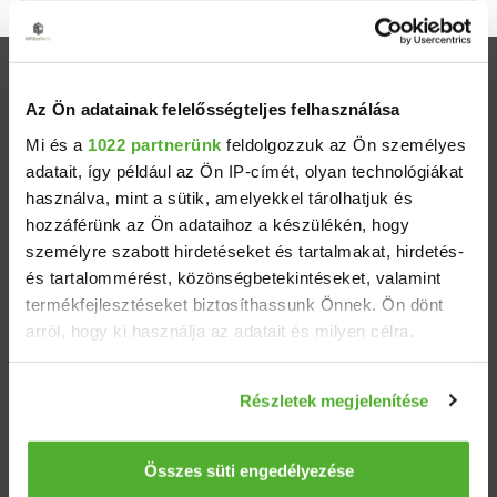
Ingatlanok
Az Ön adatainak felelősségteljes felhasználása
Eladó házak
Mi és a
1022 partnerünk
feldolgozzuk az Ön személyes
adatait, így például az Ön IP-címét, olyan technológiákat
használva, mint a sütik, amelyekkel tárolhatjuk és
Eladó lakások
hozzáférünk az Ön adataihoz a készülékén, hogy
személyre szabott hirdetéseket és tartalmakat, hirdetés-
Települések
és tartalommérést, közönségbetekintéseket, valamint
termékfejlesztéseket biztosíthassunk Önnek. Ön dönt
Albérletek
arról, hogy ki használja az adatait és milyen célra.
Ha engedélyezi, a következőt is meg szeretnénk tenni:
Budapesti ingatlanok
Részletek megjelenítése
Információgyűjtés az Ön földrajzi elhelyezkedéséről
pár méteres pontossággal
ÁSZF
Adatvédelem
Etikai kódex
Az Ön készülékén beazonosítása annak konkrét
Összes süti engedélyezése
tulajdonságainak (ujjlenyomat) aktív ellenőrzésével